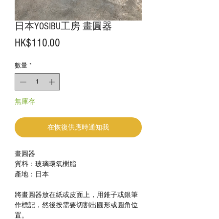
日本YOSIBU工房 畫圓器
價
HK$110.00
格
數量
*
無庫存
在恢復供應時通知我
畫圓器
質料：玻璃環氧樹脂
產地：日本
將畫圓器放在紙或皮面上，用錐子或銀筆
作標記，然後按需要切割出圓形或圓角位
置。