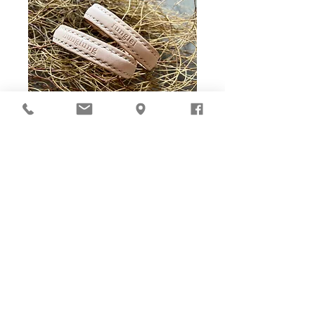
Ho-Ho-Sew DIY kit
裁好有孔立即縫：）
所有皮革材料巳剪裁好合適呎吋，為您精心開好
縫孔，內附針線及所需配件，方便客人縫製完
成，安坐家中DIY獨一無二的皮革製品。法斬縫
孔設計，按製品為您調較最合適縫孔角度，輕鬆
達致專業縫線效果！加上獨家「交叉孔」縫孔設
計（適用於部分款式），讓兩面縫線同時斜向美
觀！
材料包附有說明書或教學短片，讓您輕鬆按