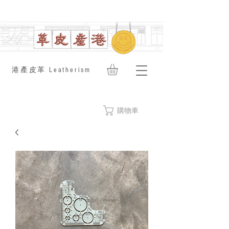
​港產皮革 Leatherism
購物車