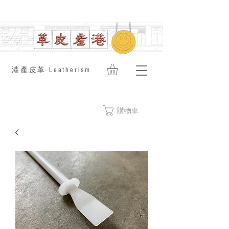
​港產皮革 Leatherism
購物車