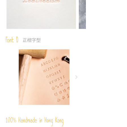
Font D
正楷字型
%
Handmade in Hong Kong
100