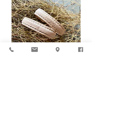
Ho-Ho-Sew DIY kit
裁好有孔立即縫：）
所有皮革材料巳剪裁好合適呎吋，為您精心開好
縫孔，內附針線及所需配件，方便客人縫製完
成，安坐家中DIY獨一無二的皮革製品。法斬縫
孔設計，按製品為您調較最合適縫孔角度，輕鬆
達致專業縫線效果！加上獨家「交叉孔」縫孔設
計（適用於部分款式），讓兩面縫線同時斜向美
觀！