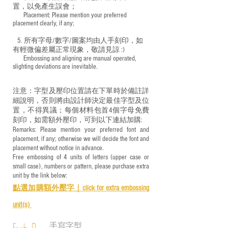
置，以免產生誤會；
​ Placement: Please mention your preferred
placement clearly, if any;
5. 所有字母/數字/圖案均由人手刻印，如
有輕微偏差屬正常現象，敬請見諒 :)
​ Embossing and aligning are manual operated,
slighting deviations are inevitable.
注意：字型及壓印位置請在下單時於備註詳
細說明，否則將由設計師決定最佳字型及位
置，不得異議；每個材料包首4個字母免費
刻印，如需額外壓印，可到以下連結加購:
Remarks: Please mention your preferred font and
placement, if any; otherwise we will decide the font and
placement without notice in advance.
Free embossing of 4 units of letters (upper case or
small case), numbers or pattern, please purchase extra
unit by the link below:
點選加購額外壓字｜
click for e
xtra embossing
unit(s)
手寫字型