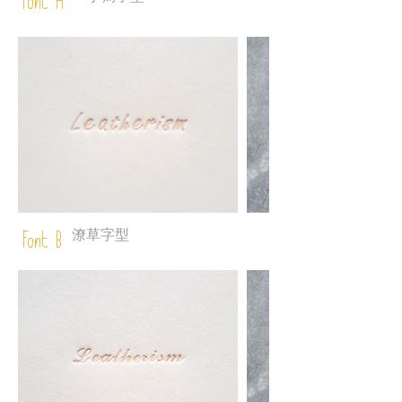
Font A
潦草字型
Font B