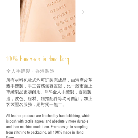
%
Handmade in Hong Kong
100
全人手縫製・香港製造
所有材料包款式均可訂製完成品，由港產皮革
親手縫製，手工質感無容置疑，比一般市面上
車縫製品更加耐用。
全人手縫製，香港製
100%
造，皮色、線材、鈕扣配件等均可自訂，加上
客製壓名服務，絕對獨一無二。
All leather products are finished by hand stitching, which
is posh with tactile appeal and absolutely more durable
and than machine-made item. From design to sampling,
from stitching to packaging, all 100% made in Hong