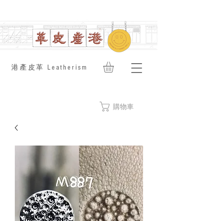
​港產皮革 Leatherism
購物車