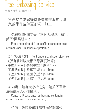
Free Embossing
Service
免費人手刻印服務：）
港產皮革為您提供免費壓字服務，讓
您的手作皮件更加獨一無二！
1. 免費刻印4個字母（不限大楷或小楷）/
數字/圖案組合；
Free embossing of 4 units of letters (upper case
​
or small case), numbers or pattern；
2. 字型及呎吋｜
Font Options and size reference
（所有呎吋以大楷字母高度計算）：
-- 字型 Font A｜手寫字型：約 6.5mm
-- 字型 Font B｜潦草字型：
約 5mm
-- 字型 Font C｜粗體字型：約 6mm
-- 字型 Font D｜正楷字型：
約 5mm
3. 內容：如有大小楷之分，請於下單時
直接使用大小楷輸入；
​ Content: Please enter embossing content in
upper case and lower case order ;
4. 位置：敬請於備註清楚描述刻印位