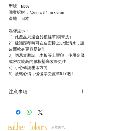
型號：M887
圖案呎吋：7.5mm x 8.4mm x 6mm
產地：日本
温馨提示：
1）此產品只適合於植鞣革(樹膏皮）
2）建議壓印時可在皮面掃上少量清水，讓
皮面軟身更容易刻印
3）切忌於雜誌、木板等上壓印，使用金屬
或密度較高的膠板墊底效果更佳
4）小心確認壓印方向
5）放鬆心情，慢慢享受皮革D.I.Y吧！
注意事項
－ 相片顏色或有機會出現偏差，顏色請以
實物為準；
－ 此產品含有細小配件、尖銳物件，恕不
適合六歲以下兒童使用；六至十二歲兒童
Leather Colours
必須由成年人陪同下使用並應小心處理。
皮革選色：）