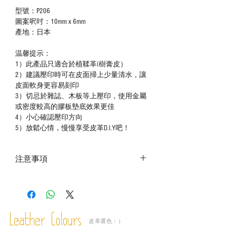
型號：P206
圖案呎吋：10mm x 6mm
產地：日本
温馨提示：
1）此產品只適合於植鞣革(樹膏皮）
2）建議壓印時可在皮面掃上少量清水，讓
皮面軟身更容易刻印
3）切忌於雜誌、木板等上壓印，使用金屬
或密度較高的膠板墊底效果更佳
4）小心確認壓印方向
5）放鬆心情，慢慢享受皮革D.I.Y吧！
注意事項
－ 相片顏色或有機會出現偏差，顏色請以
實物為準；
－ 此產品含有細小配件、尖銳物件，恕不
適合六歲以下兒童使用；六至十二歲兒童
Leather Colours
必須由成年人陪同下使用並應小心處理。
皮革選色：）