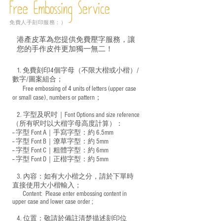
Free Embossing
Service
免費人手刻印服務：）
港產皮革為您提供免費壓字服務，讓
您的手作皮件更加獨一無二！
1. 免費刻印4個字母（不限大楷或小楷）/
數字/圖案組合；
Free embossing of 4 units of letters (upper case
​
or small case), numbers or pattern；
2. 字型及呎吋｜
Font Options and size reference
（所有呎吋以大楷字母高度計算）：
-- 字型 Font A｜手寫字型：約 6.5mm
-- 字型 Font B｜潦草字型：
約 5mm
-- 字型 Font C｜粗體字型：約 6mm
-- 字型 Font D｜正楷字型：
約 5mm
3. 內容：如有大小楷之分，請於下單時
直接使用大小楷輸入；
​ Content: Please enter embossing content in
upper case and lower case order ;
4. 位置：敬請於備註清楚描述刻印位