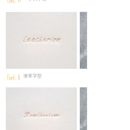
Font A
潦草字型
Font B