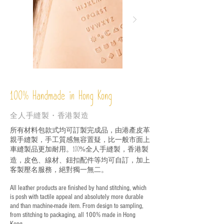
%
Handmade in Hong Kong
100
全人手縫製・香港製造
所有材料包款式均可訂製完成品，由港產皮革
親手縫製，手工質感無容置疑，比一般市面上
車縫製品更加耐用。
全人手縫製，香港製
100%
造，皮色、線材、鈕扣配件等均可自訂，加上
客製壓名服務，絕對獨一無二。
All leather products are finished by hand stitching, which
is posh with tactile appeal and absolutely more durable
and than machine-made item. From design to sampling,
from stitching to packaging, all 100% made in Hong