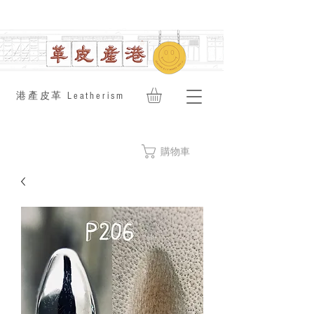
​港產皮革 Leatherism
購物車