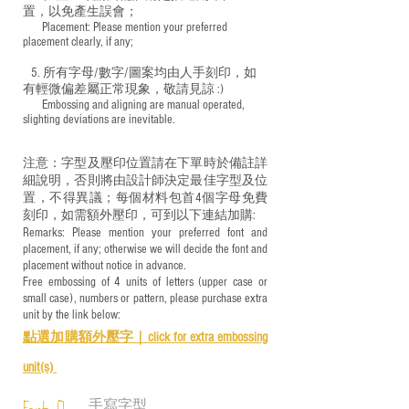
置，以免產生誤會；
​ Placement: Please mention your preferred
placement clearly, if any;
5. 所有字母/數字/圖案均由人手刻印，如
有輕微偏差屬正常現象，敬請見諒 :)
​ Embossing and aligning are manual operated,
slighting deviations are inevitable.
注意：字型及壓印位置請在下單時於備註詳
細說明，否則將由設計師決定最佳字型及位
置，不得異議；每個材料包首4個字母免費
刻印，如需額外壓印，可到以下連結加購:
Remarks: Please mention your preferred font and
placement, if any; otherwise we will decide the font and
placement without notice in advance.
Free embossing of 4 units of letters (upper case or
small case), numbers or pattern, please purchase extra
unit by the link below:
點選加購額外壓字｜
click for e
xtra embossing
unit(s)
手寫字型