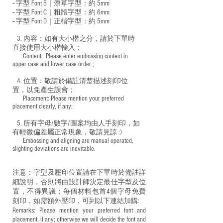
-- 字型 Font B｜潦草字型：
約 5mm
-- 字型 Font C｜粗體字型：約 6mm
-- 字型 Font D｜正楷字型：
約 5mm
3. 內容：如有大小楷之分，請於下單時
直接使用大小楷輸入；
​ Content: Please enter embossing content in
upper case and lower case order ;
4. 位置：敬請於備註清楚描述刻印位
置，以免產生誤會；
​ Placement: Please mention your preferred
placement clearly, if any;
5. 所有字母/數字/圖案均由人手刻印，如
有輕微偏差屬正常現象，敬請見諒 :)
​ Embossing and aligning are manual operated,
slighting deviations are inevitable.
注意：字型及壓印位置請在下單時於備註詳
細說明，否則將由設計師決定最佳字型及位
置，不得異議；每個材料包首4個字母免費
刻印，如需額外壓印，可到以下連結加購:
Remarks: Please mention your preferred font and
placement, if any; otherwise we will decide the font and