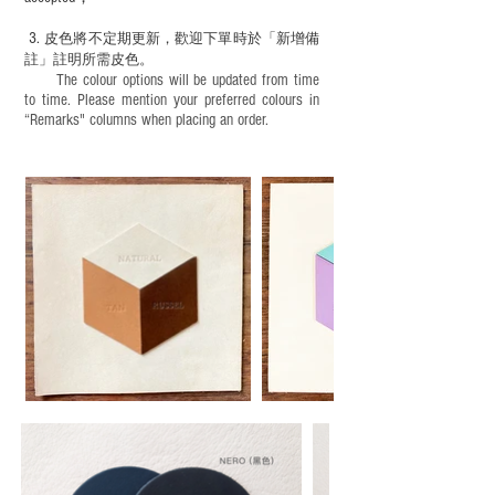
3.
皮色將不定期更新，歡迎下單時於「新增備
註」註明
所需皮色。
The colour options will be updated from time
to time. Please mention your preferred colours in
“Remarks" columns when placing an order.