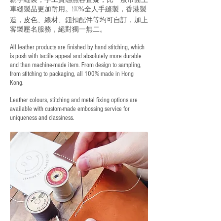
車縫製品更加耐用。
全人手縫製，香港製
100%
造，皮色、線材、鈕扣配件等均可自訂，加上
客製壓名服務，絕對獨一無二。
All leather products are finished by hand stitching, which
is posh with tactile appeal and absolutely more durable
and than machine-made item. From design to sampling,
from stitching to packaging, all 100% made in Hong
Kong.
Leather colours, stitching and metal fixing options are
available with custom-made embossing service for
uniqueness and classiness.