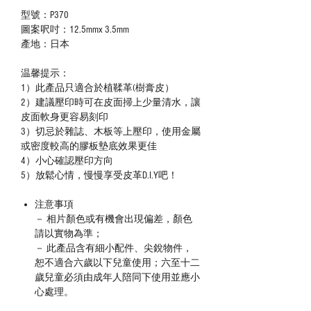
型號：P370
圖案呎吋：12.5mmx 3.5mm
產地：日本
温馨提示：
1）此產品只適合於植鞣革(樹膏皮）
2）建議壓印時可在皮面掃上少量清水，讓
皮面軟身更容易刻印
3）切忌於雜誌、木板等上壓印，使用金屬
或密度較高的膠板墊底效果更佳
4）小心確認壓印方向
5）放鬆心情，慢慢享受皮革D.I.Y吧！
注意事項
－ 相片顏色或有機會出現偏差，顏色
請以實物為準；
－ 此產品含有細小配件、尖銳物件，
恕不適合六歲以下兒童使用；六至十二
歲兒童必須由成年人陪同下使用並應小
心處理。