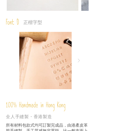
Font D
正楷字型
%
Handmade in Hong Kong
100
全人手縫製・香港製造
所有材料包款式均可訂製完成品，由港產皮革
親手縫製，手工質感無容置疑，比一般市面上