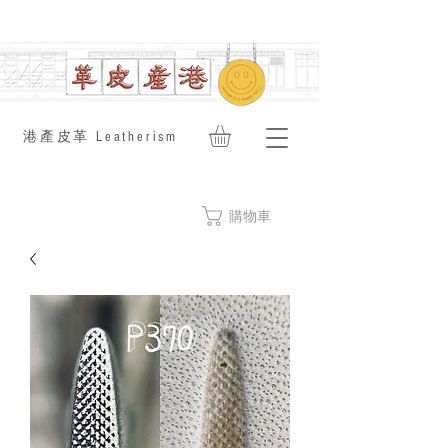
​港產皮革 Leatherism
購物車