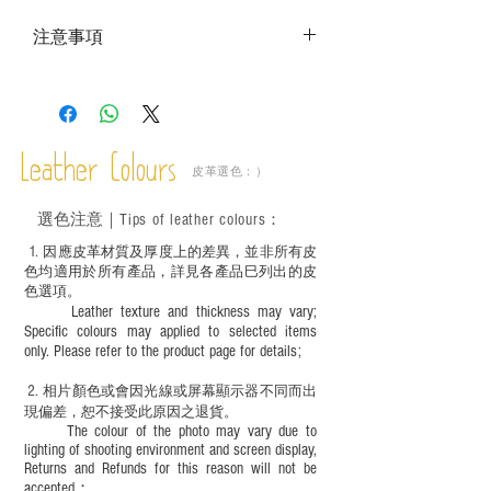
注意事項
－ 相片顏色或有機會出現偏差，顏色請以
實物為準；
－ 此產品含有細小配件、尖銳物件，恕不
適合六歲以下兒童使用；六至十二歲兒童
Leather Colours
必須由成年人陪同下使用並應小心處理。
皮革選色：）
選色
注意｜
Tips of leather colours
：
1
. ​
因應皮革材質及厚度上的差異，並非所有皮
色均適用於所有產品，詳見各產品巳列出的皮
色選項。
Leather texture and thickness may vary;
Specific colours may applied to selected items
only. Please refer to the product page for details;
2.
​
相片顏色或
會因光線或屏幕顯示器不同而出
現
偏差，恕不接受此原因之退貨。
The colour of the photo may vary due to
lighting of shooting environment and screen display,
Returns and Refunds for this reason will not be
accepted；