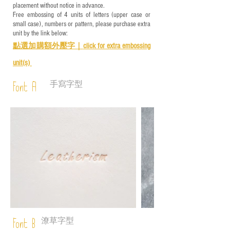
placement without notice in advance.
Free embossing of 4 units of letters (upper case or
small case), numbers or pattern, please purchase extra
unit by the link below:
點選加購額外壓字｜
click for e
xtra embossing
unit(s)
手寫字型
Font A
潦草字型
Font B