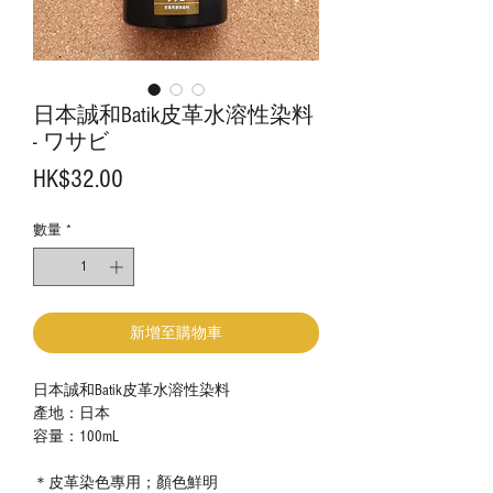
日本誠和Batik皮革水溶性染料
- ワサビ
價
HK$32.00
格
數量
*
新增至購物車
日本誠和Batik皮革水溶性染料
產地：日本
容量：100mL
＊皮革染色專用；顏色鮮明