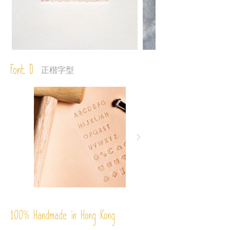
Font D
正楷字型
%
Handmade in Hong Kong
100