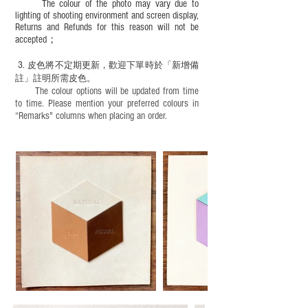
The colour of the photo may vary due to
lighting of shooting environment and screen display,
Returns and Refunds for this reason will not be
accepted；
3.
皮色將不定期更新，歡迎下單時於「新增備
註」註明
所需皮色。
The colour options will be updated from time
to time. Please mention your preferred colours in
“Remarks" columns when placing an order.