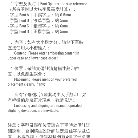
2. 字型及呎吋｜
Font Options and size reference
（所有呎吋以大楷字母高度計算）：
-- 字型 Font A｜手寫字型：約 6.5mm
-- 字型 Font B｜潦草字型：
約 5mm
-- 字型 Font C｜粗體字型：約 6mm
-- 字型 Font D｜正楷字型：
約 5mm
3. 內容：如有大小楷之分，請於下單時
直接使用大小楷輸入；
​ Content: Please enter embossing content in
upper case and lower case order ;
4. 位置：敬請於備註清楚描述刻印位
置，以免產生誤會；
​ Placement: Please mention your preferred
placement clearly, if any;
5. 所有字母/數字/圖案均由人手刻印，如
有輕微偏差屬正常現象，敬請見諒 :)
​ Embossing and aligning are manual operated,
slighting deviations are inevitable.
注意：字型及壓印位置請在下單時於備註詳
細說明，否則將由設計師決定最佳字型及位
置，不得異議；每個材料包首4個字母免費