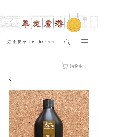
​港產皮革 Leatherism
購物車