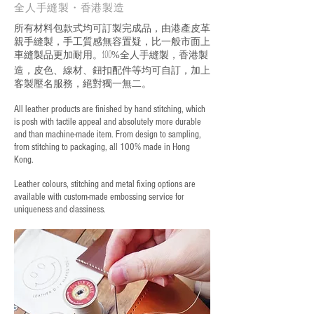
全人手縫製・香港製造
所有材料包款式均可訂製完成品，由港產皮革
親手縫製，手工質感無容置疑，比一般市面上
車縫製品更加耐用。
全人手縫製，香港製
100%
造，皮色、線材、鈕扣配件等均可自訂，加上
客製壓名服務，絕對獨一無二。
All leather products are finished by hand stitching, which
is posh with tactile appeal and absolutely more durable
and than machine-made item. From design to sampling,
from stitching to packaging, all 100% made in Hong
Kong.
Leather colours, stitching and metal fixing options are
available with custom-made embossing service for
uniqueness and classiness.