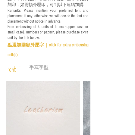
刻印，如需額外壓印，可到以下連結加購:
Remarks: Please mention your preferred font and
placement, if any; otherwise we will decide the font and
placement without notice in advance.
Free embossing of 4 units of letters (upper case or
small case), numbers or pattern, please purchase extra
unit by the link below:
點選加購額外壓字｜
click for e
xtra embossing
unit(s)
手寫字型
Font A