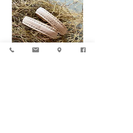
Ho-Ho-Sew DIY kit
裁好有孔立即縫：）
所有皮革材料巳剪裁好合適呎吋，為您精心開好
縫孔，內附針線及所需配件，方便客人縫製完
成，安坐家中DIY獨一無二的皮革製品。法斬縫
孔設計，按製品為您調較最合適縫孔角度，輕鬆
達致專業縫線效果！加上獨家「交叉孔」縫孔設
計（適用於部分款式），讓兩面縫線同時斜向美
觀！