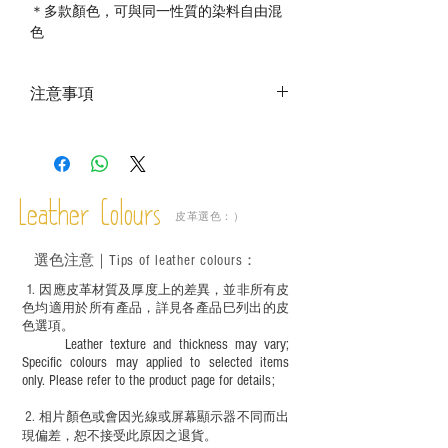
＊多款顏色，可與同一性質的染料自由混
色
注意事項
－ 相片顏色或有機會出現偏差，顏色請以
實物為準；
－ 此產品含有細小配件、尖銳物件，恕不
適合六歲以下兒童使用；六至十二歲兒童
Leather Colours
必須由成年人陪同下使用並應小心處理。
皮革選色：）
選色
注意｜
Tips of leather colours
：
1
. ​
因應皮革材質及厚度上的差異，並非所有皮
色均適用於所有產品，詳見各產品巳列出的皮
色選項。
Leather texture and thickness may vary;
Specific colours may applied to selected items
only. Please refer to the product page for details;
2.
​
相片顏色或
會因光線或屏幕顯示器不同而出
現
偏差，恕不接受此原因之退貨。