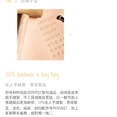
Font D
正楷字型
%
Handmade in Hong Kong
100
全人手縫製・香港製造
所有材料包款式均可訂製完成品，由港產皮革
親手縫製，手工質感無容置疑，比一般市面上
車縫製品更加耐用。
全人手縫製，香港製
100%
造，皮色、線材、鈕扣配件等均可自訂，加上
客製壓名服務，絕對獨一無二。