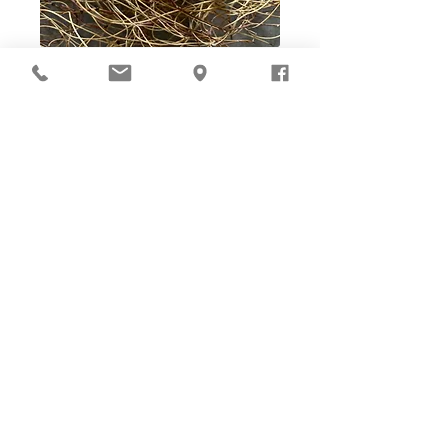
Ho-Ho-Sew DIY kit
裁好有孔立即縫：）
所有皮革材料巳剪裁好合適呎吋，為您精心開好
縫孔，內附針線及所需配件，方便客人縫製完
成，安坐家中DIY獨一無二的皮革製品。法斬縫
孔設計，按製品為您調較最合適縫孔角度，輕鬆
達致專業縫線效果！加上獨家「交叉孔」縫孔設
計（適用於部分款式），讓兩面縫線同時斜向美
觀！
材料包附有說明書或教學短片，讓您輕鬆按
步就班，親手完成卡片套、銀包、皮袋等，
實用又獨一無二的皮革用品。
Well-cut leather pieces with stitching holes pre-opened,
tools and accessories are ALL prepared in-box. The eco
paper packaging is suggested to be reused as gift box