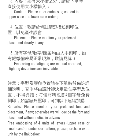
3. 內容：如有大小楷之分，請於下單時
直接使用大小楷輸入；
​ Content: Please enter embossing content in
upper case and lower case order ;
4. 位置：敬請於備註清楚描述刻印位
置，以免產生誤會；
​ Placement: Please mention your preferred
placement clearly, if any;
5. 所有字母/數字/圖案均由人手刻印，如
有輕微偏差屬正常現象，敬請見諒 :)
​ Embossing and aligning are manual operated,
slighting deviations are inevitable.
注意：字型及壓印位置請在下單時於備註詳
細說明，否則將由設計師決定最佳字型及位
置，不得異議；每個材料包首4個字母免費
刻印，如需額外壓印，可到以下連結加購:
Remarks: Please mention your preferred font and
placement, if any; otherwise we will decide the font and
placement without notice in advance.
Free embossing of 4 units of letters (upper case or
small case), numbers or pattern, please purchase extra
unit by the link below: