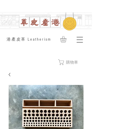
​港產皮革 Leatherism
購物車