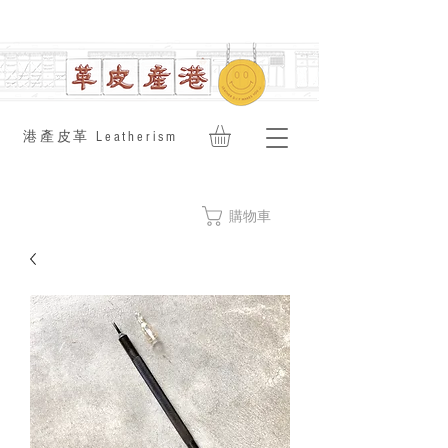
​港產皮革 Leatherism
購物車