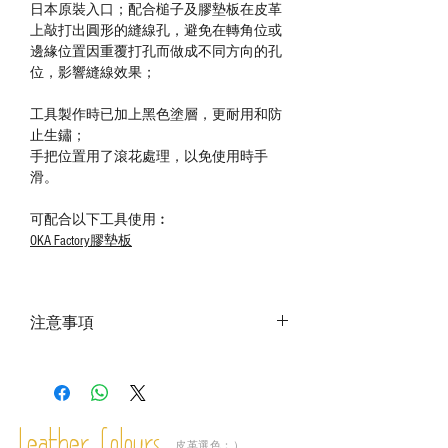
日本原裝入口；配合槌子及膠墊板在皮革
上敲打出圓形的縫線孔，避免在轉角位或
邊緣位置因重覆打孔而做成不同方向的孔
位，影響縫線效果；
工具製作時已加上黑色塗層，更耐用和防
止生鏽；
手把位置用了滾花處理，以免使用時手
滑。
可配合以下工具使用︰
OKA Factory膠墊板
注意事項
－ 相片顏色或有機會出現偏差，顏色請以
實物為準；
－ 此產品含有細小配件、尖銳物件，恕不
適合六歲以下兒童使用；六至十二歲兒童
必須由成年人陪同下使用並應小心處理。
皮革選色：）