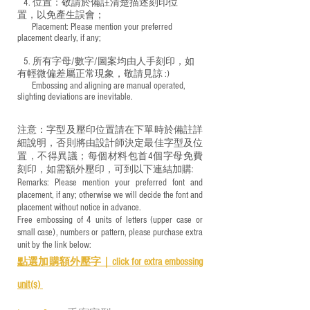
4. 位置：敬請於備註清楚描述刻印位
置，以免產生誤會；
​ Placement: Please mention your preferred
placement clearly, if any;
5. 所有字母/數字/圖案均由人手刻印，如
有輕微偏差屬正常現象，敬請見諒 :)
​ Embossing and aligning are manual operated,
slighting deviations are inevitable.
注意：字型及壓印位置請在下單時於備註詳
細說明，否則將由設計師決定最佳字型及位
置，不得異議；每個材料包首4個字母免費
刻印，如需額外壓印，可到以下連結加購:
Remarks: Please mention your preferred font and
placement, if any; otherwise we will decide the font and
placement without notice in advance.
Free embossing of 4 units of letters (upper case or
small case), numbers or pattern, please purchase extra
unit by the link below:
點選加購額外壓字｜
click for e
xtra embossing
unit(s)