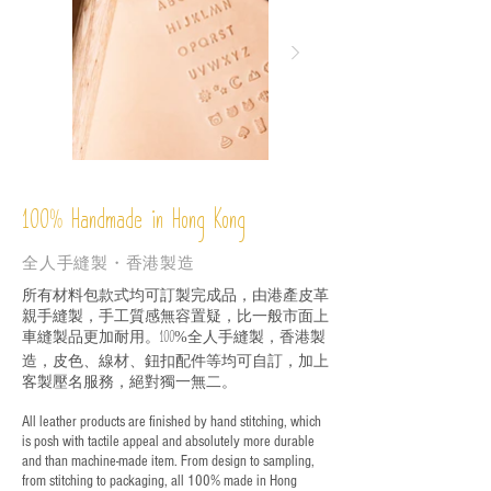
%
Handmade in Hong Kong
100
全人手縫製・香港製造
所有材料包款式均可訂製完成品，由港產皮革
親手縫製，手工質感無容置疑，比一般市面上
車縫製品更加耐用。
全人手縫製，香港製
100%
造，皮色、線材、鈕扣配件等均可自訂，加上
客製壓名服務，絕對獨一無二。
All leather products are finished by hand stitching, which
is posh with tactile appeal and absolutely more durable
and than machine-made item. From design to sampling,
from stitching to packaging, all 100% made in Hong