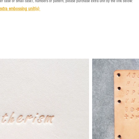
per case or small case), numbers or pattern, please purchase extra unit by the link below:
e
xtra embossing unit(s)