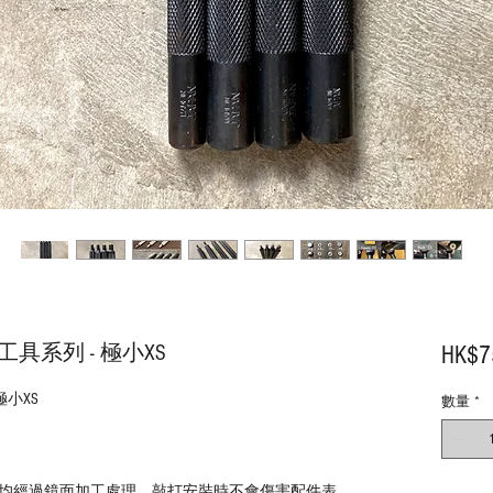
鈕工具系列 - 極小XS
HK$7
極小XS
數量
*
均經過鏡面加工處理，敲打安裝時不會傷害配件表