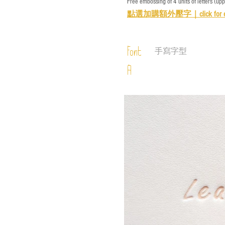
Free embossing of 4 units of letters (up
點選加購額外壓字｜
click for 
Font
手寫字型
A