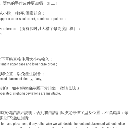
，讓您的手作皮件更加獨一無二！
或小楷）/數字/圖案組合；
 (upper case or small case), numbers or pattern；
ize reference
（所有呎吋以大楷字母高度計算）：
m
於下單時直接使用大小楷輸入；
nt in upper case and lower case order ;
刻印位置，以免產生誤會；
red placement clearly, if any;
手刻印，如有輕微偏差屬正常現象，敬請見諒 :)
rated, slighting deviations are inevitable.
時於備註詳細說明，否則將由設計師決定最佳字型及位置，不得異議；每
到以下連結加購:
font and placement, if any; otherwise we will decide the font and placement without notice i