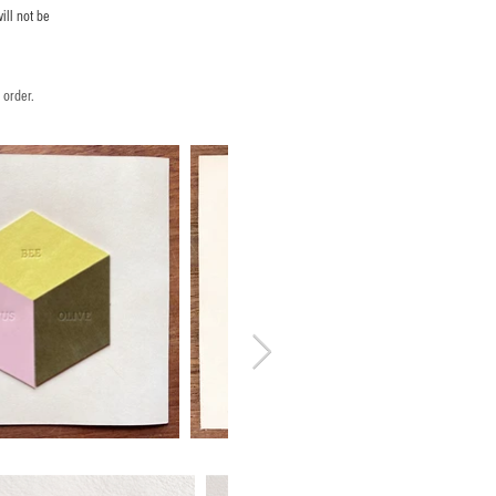
ill not be
 order.