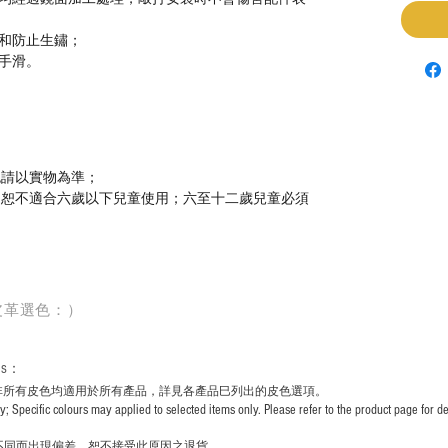
和防止生鏽；
手滑。
色請以實物為準；
，恕不適合六歲以下兒童使用；六至十二歲兒童必須
皮革選色：）
rs
：
非所有皮色均適用於所有產品，詳見各產品巳列出的皮色選項。
pecific colours may applied to selected items only. Please refer to the product page for det
不同而出現
偏差，恕不接受此原因之退貨。