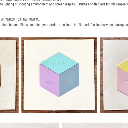
to lighting of shooting environment and screen display, Returns and Refunds for this reason w
「新增備註」註明
所需皮色。
time to time. Please mention your preferred colours in “Remarks" columns when placing an