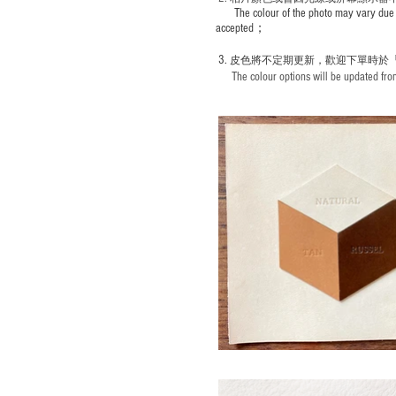
The colour of the photo may vary due 
accepted；
3.
皮色將不定期更新，歡迎下單時於
The colour options will be updated from 