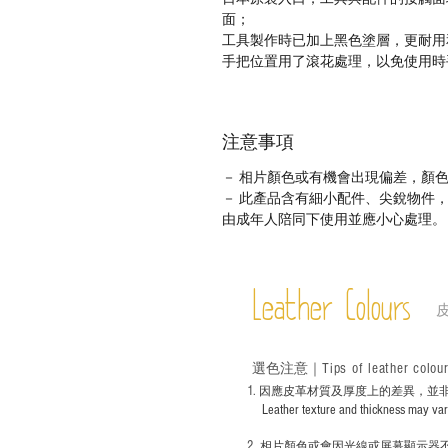
面；
工具製作時已加上黑色塗層，更耐用
手把位置用了滾花處理，以免使用時
注意事項
－ 相片顏色或有機會出現偏差，顏
－ 此產品含有細小配件、尖銳物件
由成年人陪同下使用並應小心處理。
Leather Colours
Tips of leather colou
選色
注意｜
1
. ​
因應皮革材質及厚度上的差異，並
Leather texture and thickness may vary; S
2.
​
相片顏色或
會因光線或屏幕顯示器