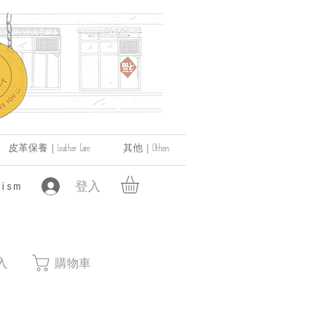
皮革保養｜Leather Care
其他｜Others
登入
ism
入
購物車