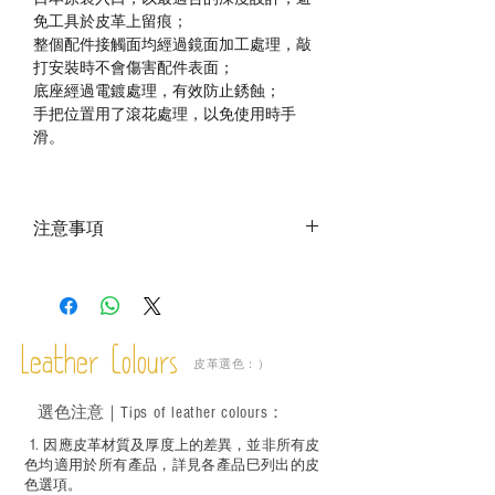
免工具於皮革上留痕；
整個配件接觸面均經過鏡面加工處理，敲
打安裝時不會傷害配件表面；
底座經過電鍍處理，有效防止銹蝕；
手把位置用了滾花處理，以免使用時手
滑。
注意事項
－ 相片顏色或有機會出現偏差，顏色請以
實物為準；
－ 此產品含有細小配件、尖銳物件，恕不
適合六歲以下兒童使用；六至十二歲兒童
Leather Colours
必須由成年人陪同下使用並應小心處理。
皮革選色：）
選色
注意｜
Tips of leather colours
：
1
. ​
因應皮革材質及厚度上的差異，並非所有皮
色均適用於所有產品，詳見各產品巳列出的皮
色選項。