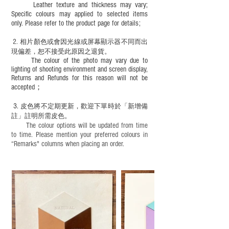
Leather texture and thickness may vary;
Specific colours may applied to selected items
only. Please refer to the product page for details;
2.
​
相片顏色或
會因光線或屏幕顯示器不同而出
現
偏差，恕不接受此原因之退貨。
The colour of the photo may vary due to
lighting of shooting environment and screen display,
Returns and Refunds for this reason will not be
accepted；
3.
皮色將不定期更新，歡迎下單時於「新增備
註」註明
所需皮色。
The colour options will be updated from time
to time. Please mention your preferred colours in
“Remarks" columns when placing an order.