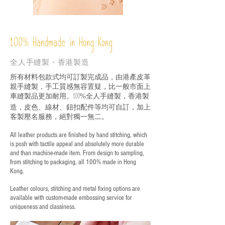
%
Handmade in Hong Kong
100
全人手縫製・香港製造
所有材料包款式均可訂製完成品，由港產皮革
親手縫製，手工質感無容置疑，比一般市面上
車縫製品更加耐用。
全人手縫製，香港製
100%
造，皮色、線材、鈕扣配件等均可自訂，加上
客製壓名服務，絕對獨一無二。
All leather products are finished by hand stitching, which
is posh with tactile appeal and absolutely more durable
and than machine-made item. From design to sampling,
from stitching to packaging, all 100% made in Hong
Kong.
Leather colours, stitching and metal fixing options are
available with custom-made embossing service for
uniqueness and classiness.