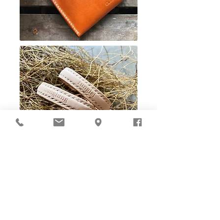
Ho-Ho-Sew DIY kit
裁好有孔立即縫：）
所有皮革材料巳剪裁好合適呎吋，為您精心開好
縫孔，內附針線及所需配件，方便客人縫製完