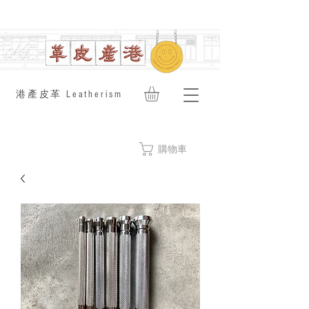
​港產皮革 Leatherism
購物車