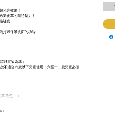
超光亮效果！
透染皮革的獨特魅力！
鉻鞣皮
備打蠟保護皮面的功能
色請以實物為準；
，恕不適合六歲以下兒童使用；六至十二歲兒童必須
皮革選色：）
rs
：