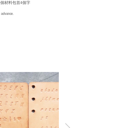
個材料包首4個字
n advance.