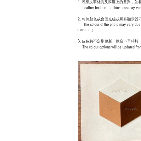
1
. ​
因應皮革材質及厚度上的差異，並
Leather texture and thickness may vary; S
2.
​
相片顏色或
會因光線或屏幕顯示器
The colour of the photo may vary due 
accepted；
3.
皮色將不定期更新，歡迎下單時於
The colour options will be updated from 