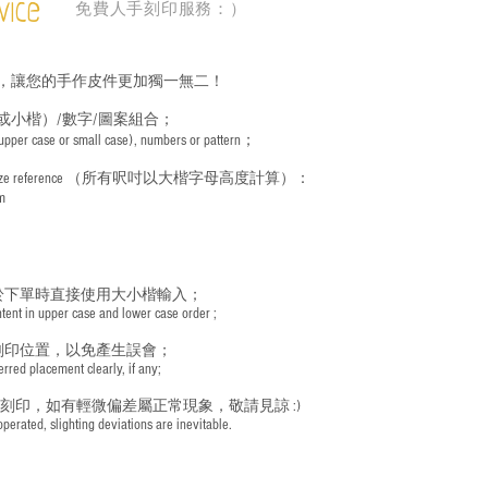
vice
免費人手刻印服務：）
，讓您的手作皮件更加獨一無二！
或小楷）/數字/圖案組合；
 (upper case or small case), numbers or pattern；
ize reference
（所有呎吋以大楷字母高度計算）：
m
於下單時直接使用大小楷輸入；
nt in upper case and lower case order ;
刻印位置，以免產生誤會；
red placement clearly, if any;
手刻印，如有輕微偏差屬正常現象，敬請見諒 :)
rated, slighting deviations are inevitable.