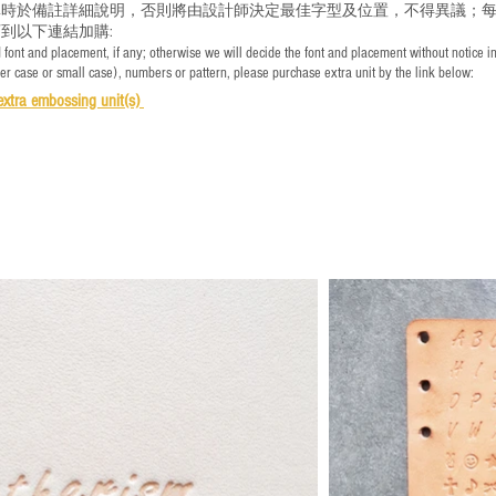
時於備註詳細說明，否則將由設計師決定最佳字型及位置，不得異議；每
到以下連結加購:
font and placement, if any; otherwise we will decide the font and placement without notice i
per case or small case), numbers or pattern, please purchase extra unit by the link below:
e
xtra embossing unit(s)