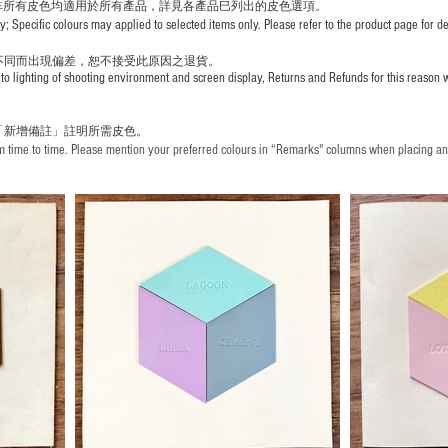
非所有皮色均適用於所有產品，詳見各產品巳列出的皮色選項。
pecific colours may applied to selected items only. Please refer to the product page for det
不同而出現
偏差，恕不接受此原因之退貨。
to lighting of shooting environment and screen display, Returns and Refunds for this reason w
「新增備註」註明
所需皮色。
time to time. Please mention your preferred colours in “Remarks" columns when placing an