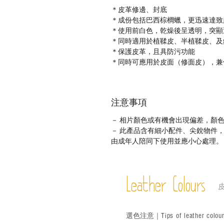
＊皮革修邊、封底
＊成份包括巴西棕櫚蠟，更迅速達致
＊使用前白色，乾燥後呈透明，突顯
＊同時適用於植鞣皮、半植鞣皮、及
＊保護皮革，且具防污功能
＊同時可應用於皮面（修面皮），兼
注意事項
－ 相片顏色或有機會出現偏差，顏
－ 此產品含有細小配件、尖銳物件
由成年人陪同下使用並應小心處理。
Leather Colours
Tips of leather colou
選色
注意｜