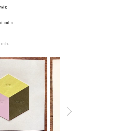
ails;
ill not be
 order.