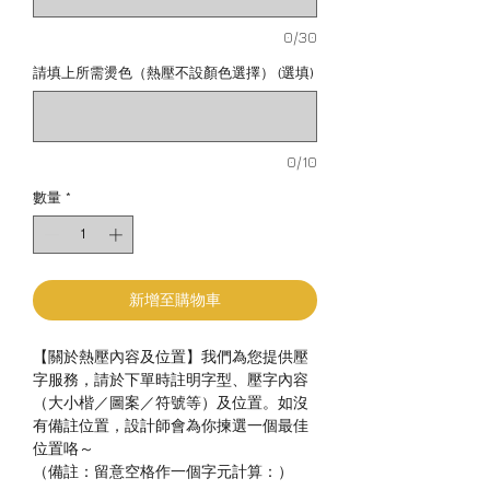
0/30
請填上所需燙色（熱壓不設顏色選擇） (選填)
0/10
數量
*
新增至購物車
【關於熱壓內容及位置】我們為您提供壓
字服務，請於下單時註明字型、壓字內容
（大小楷／圖案／符號等）及位置。如沒
有備註位置，設計師會為你揀選一個最佳
位置咯～
（備註：留意空格作一個字元計算：）