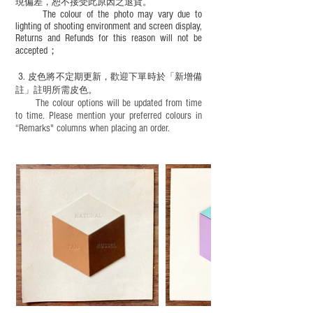
現
偏差，恕不接受此原因之退貨。
The colour of the photo may vary due to
lighting of shooting environment and screen display,
Returns and Refunds for this reason will not be
accepted；
3.
皮色將不定期更新，歡迎下單時於「新增備
註」註明
所需皮色。
The colour options will be updated from time
to time. Please mention your preferred colours in
“Remarks" columns when placing an order.