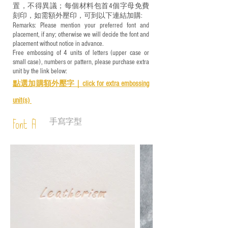
置，不得異議；每個材料包首4個字母免費
刻印，如需額外壓印，可到以下連結加購:
Remarks: Please mention your preferred font and
placement, if any; otherwise we will decide the font and
placement without notice in advance.
Free embossing of 4 units of letters (upper case or
small case), numbers or pattern, please purchase extra
unit by the link below:
點選加購額外壓字｜
click for e
xtra embossing
unit(s)
手寫字型
Font A