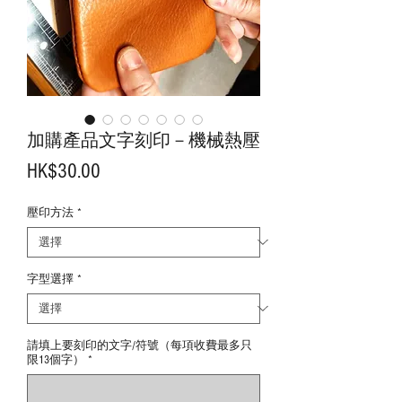
加購產品文字刻印－機械熱壓
價
HK$30.00
格
壓印方法
*
字型選擇
*
請填上要刻印的文字/符號（每項收費最多只
限13個字）
*