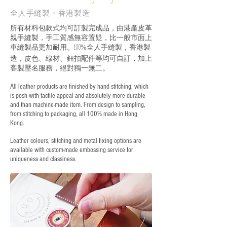
全人手縫製・香港製造
所有材料包款式均可訂製完成品，由港產皮革
親手縫製，手工質感無容置疑，比一般市面上
車縫製品更加耐用。
全人手縫製，香港製
100%
造，皮色、線材、鈕扣配件等均可自訂，加上
客製壓名服務，絕對獨一無二。
All leather products are finished by hand stitching, which
is posh with tactile appeal and absolutely more durable
and than machine-made item. From design to sampling,
from stitching to packaging, all 100% made in Hong
Kong.
Leather colours, stitching and metal fixing options are
available with custom-made embossing service for
uniqueness and classiness.