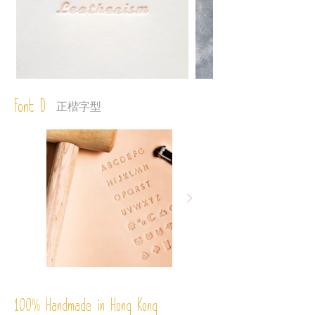
Font D
正楷字型
%
Handmade in Hong Kong
100