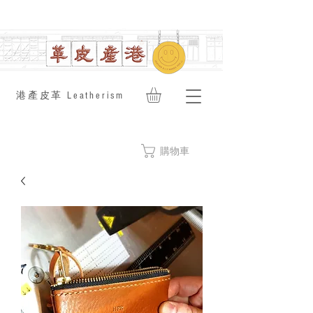
​港產皮革 Leatherism
購物車