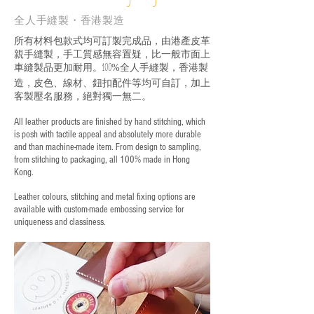
全人手縫製・香港製造
所有材料包款式均可訂製完成品，由港產皮革
親手縫製，手工質感無容置疑，比一般市面上
車縫製品更加耐用。
全人手縫製，香港製
100%
造，皮色、線材、鈕扣配件等均可自訂，加上
客製壓名服務，絕對獨一無二。
All leather products are finished by hand stitching, which
is posh with tactile appeal and absolutely more durable
and than machine-made item. From design to sampling,
from stitching to packaging, all 100% made in Hong
Kong.
Leather colours, stitching and metal fixing options are
available with custom-made embossing service for
uniqueness and classiness.