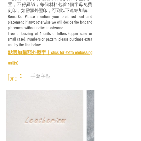
置，不得異議；每個材料包首4個字母免費
刻印，如需額外壓印，可到以下連結加購:
Remarks: Please mention your preferred font and
placement, if any; otherwise we will decide the font and
placement without notice in advance.
Free embossing of 4 units of letters (upper case or
small case), numbers or pattern, please purchase extra
unit by the link below:
點選加購額外壓字｜
click for e
xtra embossing
unit(s)
手寫字型
Font A