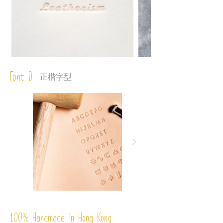
Font D
正楷字型
%
Handmade in Hong Kong
100