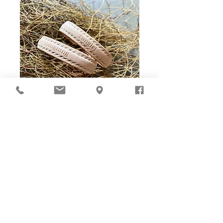
Ho-Ho-Sew DIY kit
裁好有孔立即縫：）
所有皮革材料巳剪裁好合適呎吋，為您精心開好
縫孔，內附針線及所需配件，方便客人縫製完
成，安坐家中DIY獨一無二的皮革製品。法斬縫
孔設計，按製品為您調較最合適縫孔角度，輕鬆
達致專業縫線效果！加上獨家「交叉孔」縫孔設
計（適用於部分款式），讓兩面縫線同時斜向美
觀！