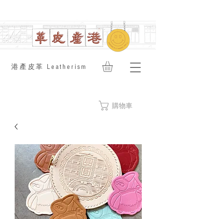
​港產皮革 Leatherism
購物車