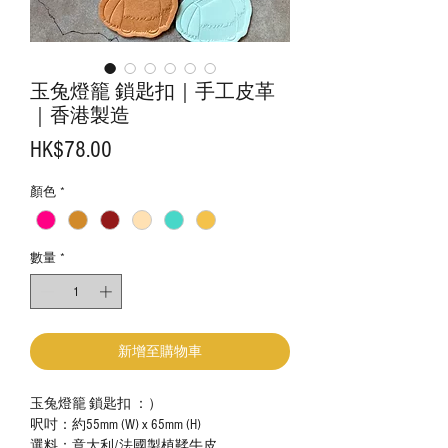
玉兔燈籠 鎖匙扣｜手工皮革
｜香港製造
價
HK$78.00
格
顏色
*
數量
*
新增至購物車
玉兔燈籠 鎖匙扣 ：）
呎吋：約55mm (W) x 65mm (H)
選料：意大利/法國製植鞣牛皮