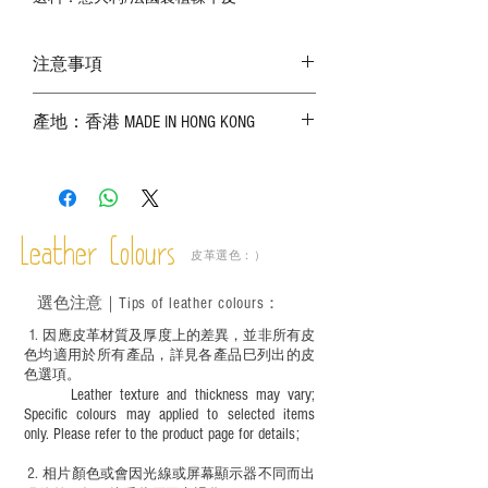
注意事項
－ 相片顏色或有機會出現偏差，顏色請以
產地：香港 MADE IN HONG KONG
實物為準；
－ 皮革為天然物料，出現生長紋路、蟲
斑、顏色不均等均屬正常現象；
－ 植鞣皮革容易受環境、使用程度等產生
不同的變化，為保持美觀及保養，建議完
成後定期在皮面塗上皮革專用清潔劑及貂
Leather Colours
皮革選色：）
鼠油等；
－ 此產品含有細小配件、尖銳物件，恕不
選色
注意｜
Tips of leather colours
：
適合六歲以下兒童使用；六至十二歲兒童
必須由成年人陪同下使用並應小心處理。
1
. ​
因應皮革材質及厚度上的差異，並非所有皮
色均適用於所有產品，詳見各產品巳列出的皮
色選項。
Leather texture and thickness may vary;
Specific colours may applied to selected items
only. Please refer to the product page for details;
2.
​
相片顏色或
會因光線或屏幕顯示器不同而出