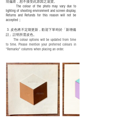
現
偏差，恕不接受此原因之退貨。
The colour of the photo may vary due to
lighting of shooting environment and screen display,
Returns and Refunds for this reason will not be
accepted；
3.
皮色將不定期更新，歡迎下單時於「新增備
註」註明
所需皮色。
The colour options will be updated from time
to time. Please mention your preferred colours in
“Remarks" columns when placing an order.