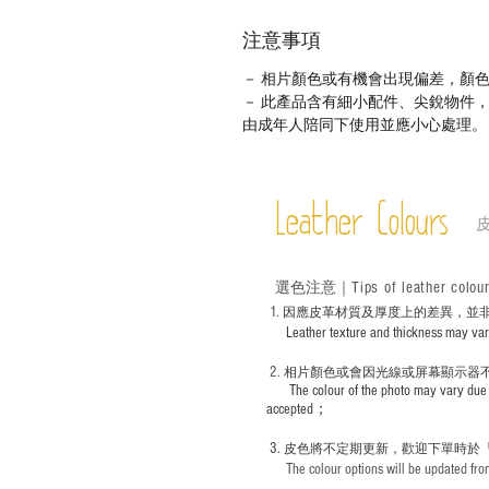
注意事項
－ 相片顏色或有機會出現偏差，顏
－ 此產品含有細小配件、尖銳物件
由成年人陪同下使用並應小心處理。
Leather Colours
Tips of leather colou
選色
注意｜
1
. ​
因應皮革材質及厚度上的差異，並
Leather texture and thickness may vary; S
2.
​
相片顏色或
會因光線或屏幕顯示器
The colour of the photo may vary due 
accepted；
3.
皮色將不定期更新，歡迎下單時於
The colour options will be updated from 