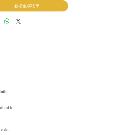
新增至購物車
ails;
ill not be
 order.