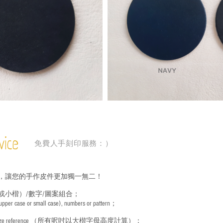
vice
免費人手刻印服務：）
，讓您的手作皮件更加獨一無二！
或小楷）/數字/圖案組合；
 (upper case or small case), numbers or pattern；
ize reference
（所有呎吋以大楷字母高度計算）：