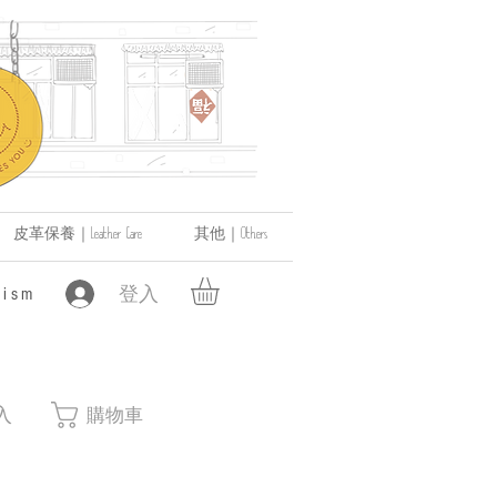
皮革保養｜Leather Care
其他｜Others
登入
ism
入
購物車