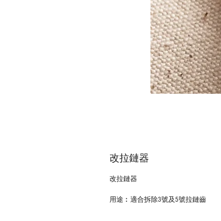
改拉鏈器
改拉鏈器
用途︰適合拆除3號及5號拉鏈齒