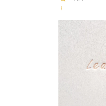
Font
A