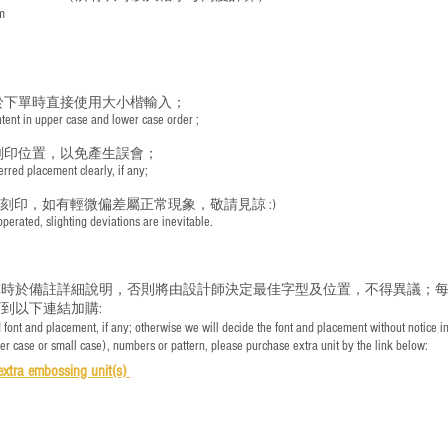
m
於下單時直接使用大小楷輸入；
nt in upper case and lower case order ;
刻印位置，以免產生誤會；
red placement clearly, if any;
手刻印，如有輕微偏差屬正常現象，敬請見諒 :)
rated, slighting deviations are inevitable.
時於備註詳細說明，否則將由設計師決定最佳字型及位置，不得異議；每
到以下連結加購:
font and placement, if any; otherwise we will decide the font and placement without notice i
per case or small case), numbers or pattern, please purchase extra unit by the link below:
e
xtra embossing unit(s)