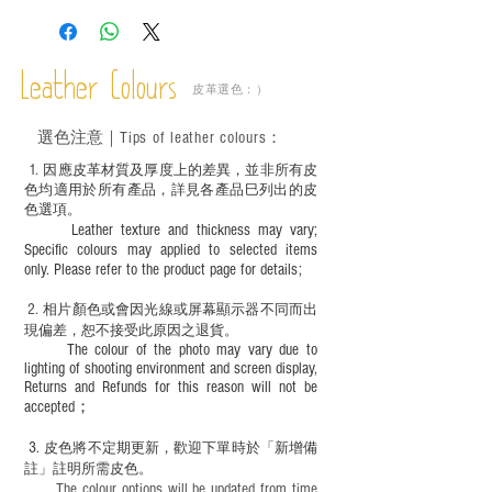
斑、顏色不均等均屬正常現象；
－ 植鞣皮革容易受環境、使用程度等產生
不同的變化，為保持美觀及保養，建議完
成後定期在皮面塗上皮革專用清潔劑及貂
Leather Colours
皮革選色：）
鼠油等；
－ 此產品含有細小配件、尖銳物件，恕不
選色
注意｜
Tips of leather colours
：
適合六歲以下兒童使用；六至十二歲兒童
必須由成年人陪同下使用並應小心處理。
1
. ​
因應皮革材質及厚度上的差異，並非所有皮
色均適用於所有產品，詳見各產品巳列出的皮
色選項。
Leather texture and thickness may vary;
Specific colours may applied to selected items
only. Please refer to the product page for details;
2.
​
相片顏色或
會因光線或屏幕顯示器不同而出
現
偏差，恕不接受此原因之退貨。
The colour of the photo may vary due to
lighting of shooting environment and screen display,
Returns and Refunds for this reason will not be
accepted；
3.
皮色將不定期更新，歡迎下單時於「新增備
註」註明
所需皮色。
The colour options will be updated from time