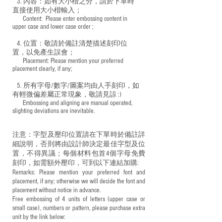
3. 內容：如有大小楷之分，請於下單時
直接使用大小楷輸入；
​ Content: Please enter embossing content in
upper case and lower case order ;
4. 位置：敬請於備註清楚描述刻印位
置，以免產生誤會；
​ Placement: Please mention your preferred
placement clearly, if any;
5. 所有字母/數字/圖案均由人手刻印，如
有輕微偏差屬正常現象，敬請見諒 :)
​ Embossing and aligning are manual operated,
slighting deviations are inevitable.
注意：字型及壓印位置請在下單時於備註詳
細說明，否則將由設計師決定最佳字型及位
置，不得異議；每個材料包首4個字母免費
刻印，如需額外壓印，可到以下連結加購:
Remarks: Please mention your preferred font and
placement, if any; otherwise we will decide the font and
placement without notice in advance.
Free embossing of 4 units of letters (upper case or
small case), numbers or pattern, please purchase extra
unit by the link below: