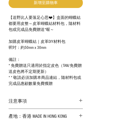
新增至購物車
【送野比人要落足心思❤️】盒面的蝴蝶結
都要用皮整～皮革蝴蝶結材料包，隨材料
包或完成品免費贈送*喔～
加購皮革蝴蝶結｜皮革DIY材料包
呎吋：約50mm x 30mm
備註：
* 免費贈送只適用於指定皮色（TAN/免費贈
送皮色將不定期更新）
* * 敬請必須加購本商品連結，隨材料包或
完成品惠顧數量免費獲贈
注意事項
－ 相片顏色或有機會出現偏差，顏色請以
產地：香港 MADE IN HONG KONG
實物為準；
－ 皮革為天然物料，出現生長紋路、蟲