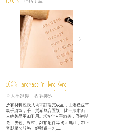
Font D
正楷字型
%
Handmade in Hong Kong
100
全人手縫製・香港製造
所有材料包款式均可訂製完成品，由港產皮革
親手縫製，手工質感無容置疑，比一般市面上
車縫製品更加耐用。
全人手縫製，香港製
100%
造，皮色、線材、鈕扣配件等均可自訂，加上
客製壓名服務，絕對獨一無二。