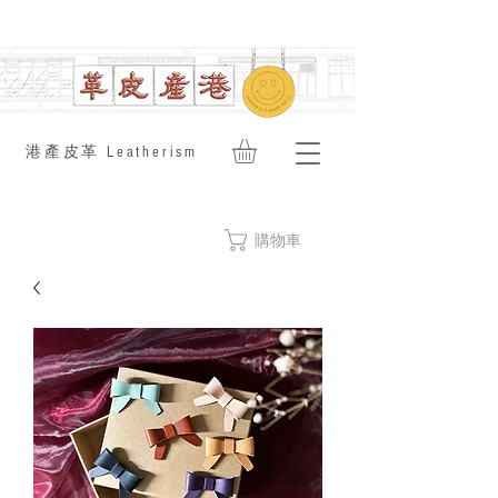
​港產皮革 Leatherism
購物車