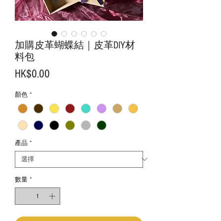
加購皮革蝴蝶結｜皮革DIY材
料包
價
HK$0.00
格
顏色
*
產品
*
數量
*