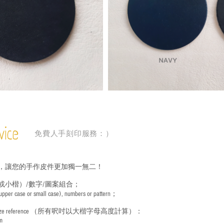
vice
免費人手刻印服務：）
，讓您的手作皮件更加獨一無二！
或小楷）/數字/圖案組合；
 (upper case or small case), numbers or pattern；
ize reference
（所有呎吋以大楷字母高度計算）：
m