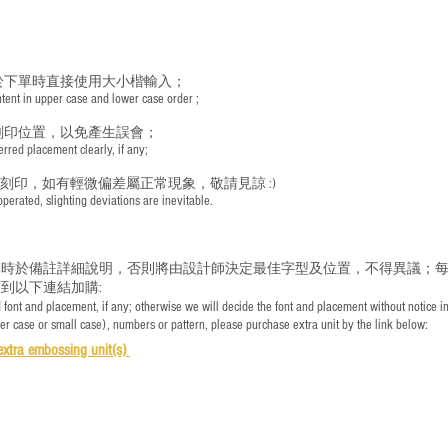
於下單時直接使用大小楷輸入；
nt in upper case and lower case order ;
刻印位置，以免產生誤會；
red placement clearly, if any;
手刻印，如有輕微偏差屬正常現象，敬請見諒 :)
rated, slighting deviations are inevitable.
時於備註詳細說明，否則將由設計師決定最佳字型及位置，不得異議；每
到以下連結加購:
font and placement, if any; otherwise we will decide the font and placement without notice i
per case or small case), numbers or pattern, please purchase extra unit by the link below:
e
xtra embossing unit(s)