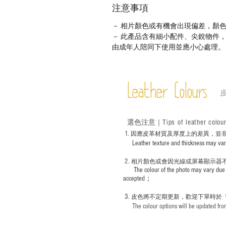
注意事項
－ 相片顏色或有機會出現偏差，顏
－ 此產品含有細小配件、尖銳物件
由成年人陪同下使用並應小心處理。
Leather Colours
Tips of leather colou
選色
注意｜
1
. ​
因應皮革材質及厚度上的差異，並
Leather texture and thickness may vary; S
2.
​
相片顏色或
會因光線或屏幕顯示器
The colour of the photo may vary due 
accepted；
3.
皮色將不定期更新，歡迎下單時於
The colour options will be updated from 