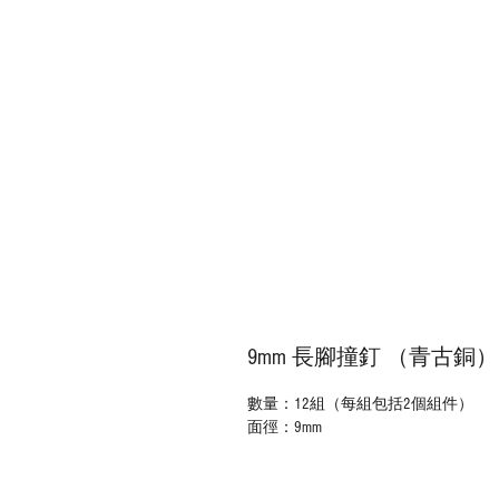
9mm 長腳撞釘 （青古銅）
數量：12組（每組包括2個組件）
面徑：9mm