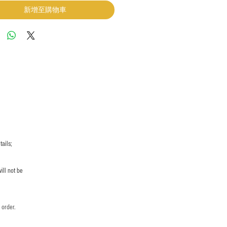
新增至購物車
ails;
ill not be
 order.