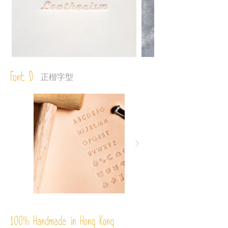
Font D
正楷字型
%
Handmade in Hong Kong
100