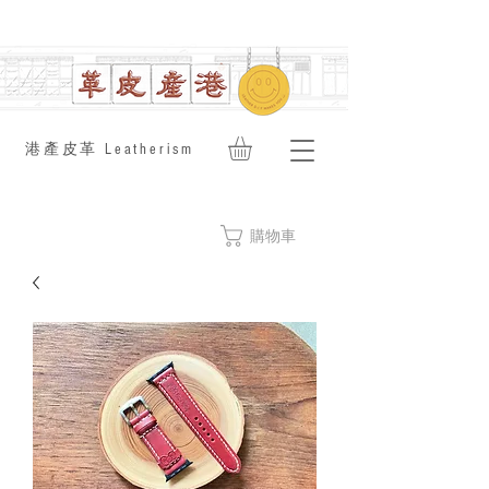
​港產皮革 Leatherism
購物車