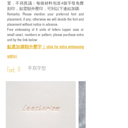
置，不得異議；每個材料包首4個字母免費
刻印，如需額外壓印，可到以下連結加購:
Remarks: Please mention your preferred font and
placement, if any; otherwise we will decide the font and
placement without notice in advance.
Free embossing of 4 units of letters (upper case or
small case), numbers or pattern, please purchase extra
unit by the link below:
點選加購額外壓字｜
click for e
xtra embossing
unit(s)
手寫字型
Font A