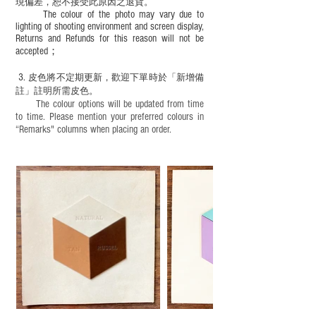
現
偏差，恕不接受此原因之退貨。
The colour of the photo may vary due to
lighting of shooting environment and screen display,
Returns and Refunds for this reason will not be
accepted；
3.
皮色將不定期更新，歡迎下單時於「新增備
註」註明
所需皮色。
The colour options will be updated from time
to time. Please mention your preferred colours in
“Remarks" columns when placing an order.