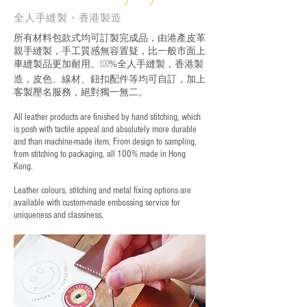
全人手縫製・香港製造
所有材料包款式均可訂製完成品，由港產皮革
親手縫製，手工質感無容置疑，比一般市面上
車縫製品更加耐用。
全人手縫製，香港製
100%
造，皮色、線材、鈕扣配件等均可自訂，加上
客製壓名服務，絕對獨一無二。
All leather products are finished by hand stitching, which
is posh with tactile appeal and absolutely more durable
and than machine-made item. From design to sampling,
from stitching to packaging, all 100% made in Hong
Kong.
Leather colours, stitching and metal fixing options are
available with custom-made embossing service for
uniqueness and classiness.