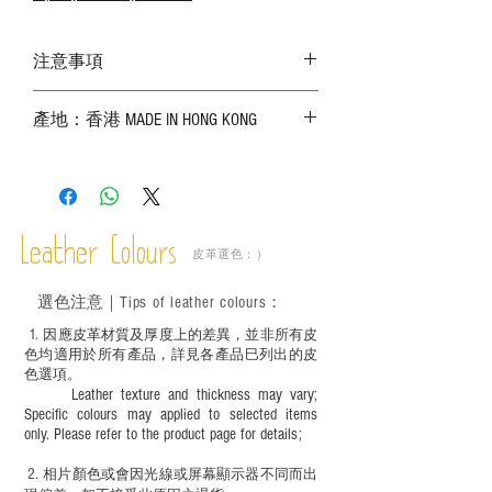
注意事項
－ 相片顏色或有機會出現偏差，顏色請以
產地：香港 MADE IN HONG KONG
實物為準；
－ 皮革為天然物料，出現生長紋路、蟲
斑、顏色不均等均屬正常現象；
－ 植鞣皮革容易受環境、使用程度等產生
不同的變化，為保持美觀及保養，建議完
成後定期在皮面塗上皮革專用清潔劑及貂
Leather Colours
皮革選色：）
鼠油等；
－ 此產品含有細小配件、尖銳物件，恕不
選色
注意｜
Tips of leather colours
：
適合六歲以下兒童使用；六至十二歲兒童
必須由成年人陪同下使用並應小心處理。
1
. ​
因應皮革材質及厚度上的差異，並非所有皮
色均適用於所有產品，詳見各產品巳列出的皮
色選項。
Leather texture and thickness may vary;
Specific colours may applied to selected items
only. Please refer to the product page for details;
2.
​
相片顏色或
會因光線或屏幕顯示器不同而出