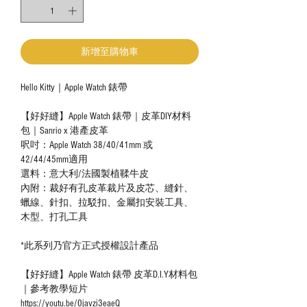
新增至購物車
Hello Kitty｜Apple Watch 錶帶
【好好縫】Apple Watch 錶帶｜皮革DIY材料
包｜Sanrio x 港產皮革
呎吋：Apple Watch 38/40/41mm 或
42/44/45mm適用
選料：意大利/法國製植鞣牛皮
內附：裁好有孔皮革裁片及皮芯、縫針、
蠟線、針扣、拉駁扣、金屬扣安裝工具、
木型、打孔工具
*此系列乃官方正式授權設計產品
【好好縫】Apple Watch 錶帶 皮革D.I.Y材料包
｜參考教學短片
https://youtu.be/0javzi3eaeQ