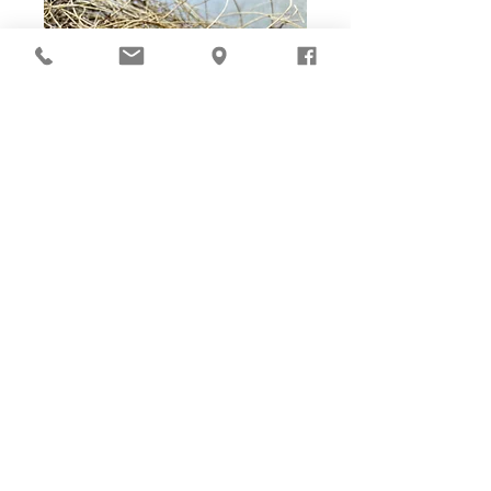
Ho-Ho-Sew DIY kit
裁好有孔立即縫：）
所有皮革材料巳剪裁好合適呎吋，為您精心開好
縫孔，內附針線及所需配件，方便客人縫製完
成，安坐家中DIY獨一無二的皮革製品。法斬縫
孔設計，按製品為您調較最合適縫孔角度，輕鬆
達致專業縫線效果！加上獨家「交叉孔」縫孔設
計（適用於部分款式），讓兩面縫線同時斜向美
觀！