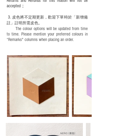
Returns and Refunds for this reason will not be
accepted；
3.
皮色將不定期更新，歡迎下單時於「新增備
註」註明
所需皮色。
The colour options will be updated from time
to time. Please mention your preferred colours in
“Remarks" columns when placing an order.