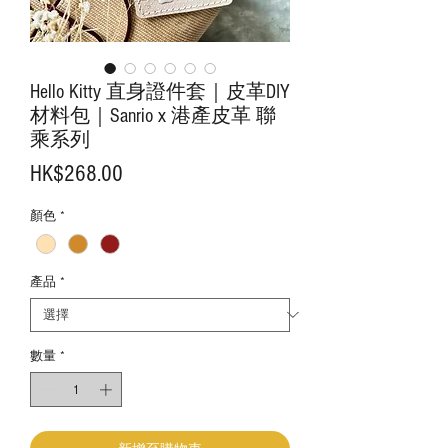
Hello Kitty 直身證件套｜皮革DIY
材料包｜Sanrio x 港產皮革 聯
乘系列
價
HK$268.00
格
顏色
*
產品
*
數量
*