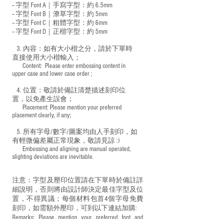
-- 字型 Font A｜手寫字型：約 6.5mm
-- 字型 Font B｜潦草字型：
約 5mm
-- 字型 Font C｜粗體字型：約 6mm
-- 字型 Font D｜正楷字型：
約 5mm
3. 內容：如有大小楷之分，請於下單時
直接使用大小楷輸入；
​ Content: Please enter embossing content in
upper case and lower case order ;
4. 位置：敬請於備註清楚描述刻印位
置，以免產生誤會；
​ Placement: Please mention your preferred
placement clearly, if any;
5. 所有字母/數字/圖案均由人手刻印，如
有輕微偏差屬正常現象，敬請見諒 :)
​ Embossing and aligning are manual operated,
slighting deviations are inevitable.
注意：字型及壓印位置請在下單時於備註詳
細說明，否則將由設計師決定最佳字型及位
置，不得異議；每個材料包首4個字母免費
刻印，如需額外壓印，可到以下連結加購:
Remarks: Please mention your preferred font and