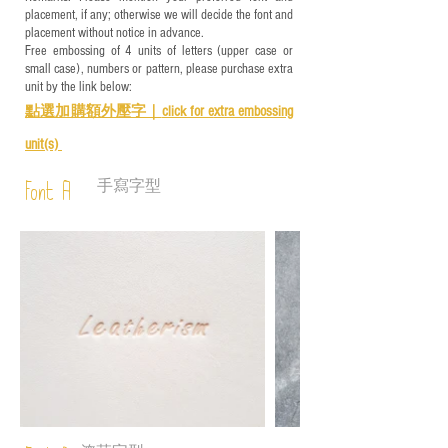
placement, if any; otherwise we will decide the font and
placement without notice in advance.
Free embossing of 4 units of letters (upper case or
small case), numbers or pattern, please purchase extra
unit by the link below:
點選加購額外壓字｜
click for e
xtra embossing
unit(s)
手寫字型
Font A