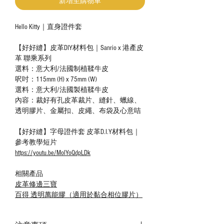
新增至購物車
Hello Kitty｜直身證件套
【好好縫】皮革DIY材料包｜Sanrio x 港產皮
革 聯乘系列
選料：意大利/法國制植鞣牛皮
呎吋：115mm (H) x 75mm (W)
選料：意大利/法國製植鞣牛皮
內容：裁好有孔皮革裁片、縫針、蠟線、
透明膠片、金屬扣、皮繩、布袋及心意咭
【好好縫】字母證件套 皮革D.I.Y材料包｜
參考教學短片
https://youtu.be/MolYoQdpLDk
相關產品
皮革修邊三寶
百得 透明萬能膠（適用於黏合相位膠片）