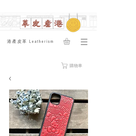
​港產皮革 Leatherism
購物車