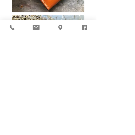
Ho-Ho-Sew DIY kit
裁好有孔立即縫：）
所有皮革材料巳剪裁好合適呎吋，為您精心開好
縫孔，內附針線及所需配件，方便客人縫製完
成，安坐家中DIY獨一無二的皮革製品。法斬縫
孔設計，按製品為您調較最合適縫孔角度，輕鬆