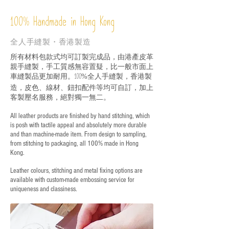
%
Handmade in Hong Kong
100
全人手縫製・香港製造
所有材料包款式均可訂製完成品，由港產皮革
親手縫製，手工質感無容置疑，比一般市面上
車縫製品更加耐用。
全人手縫製，香港製
100%
造，皮色、線材、鈕扣配件等均可自訂，加上
客製壓名服務，絕對獨一無二。
All leather products are finished by hand stitching, which
is posh with tactile appeal and absolutely more durable
and than machine-made item. From design to sampling,
from stitching to packaging, all 100% made in Hong
Kong.
Leather colours, stitching and metal fixing options are
available with custom-made embossing service for
uniqueness and classiness.