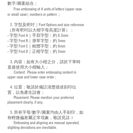
數字/圖案組合；
Free embossing of 4 units of letters (upper case
​
or small case), numbers or pattern；
2. 字型及呎吋｜
Font Options and size reference
（所有呎吋以大楷字母高度計算）：
-- 字型 Font A｜手寫字型：約 6.5mm
-- 字型 Font B｜潦草字型：
約 5mm
-- 字型 Font C｜粗體字型：約 6mm
-- 字型 Font D｜正楷字型：
約 5mm
3. 內容：如有大小楷之分，請於下單時
直接使用大小楷輸入；
​ Content: Please enter embossing content in
upper case and lower case order ;
4. 位置：敬請於備註清楚描述刻印位
置，以免產生誤會；
​ Placement: Please mention your preferred
placement clearly, if any;
5. 所有字母/數字/圖案均由人手刻印，如
有輕微偏差屬正常現象，敬請見諒 :)
​ Embossing and aligning are manual operated,
slighting deviations are inevitable.