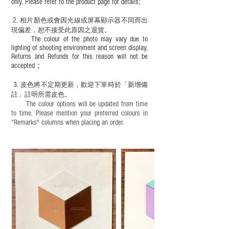
only. Please refer to the product page for details;
2.
​
相片顏色或
會因光線或屏幕顯示器不同而出
現
偏差，恕不接受此原因之退貨。
The colour of the photo may vary due to
lighting of shooting environment and screen display,
Returns and Refunds for this reason will not be
accepted；
3.
皮色將不定期更新，歡迎下單時於「新增備
註」註明
所需皮色。
The colour options will be updated from time
to time. Please mention your preferred colours in
“Remarks" columns when placing an order.