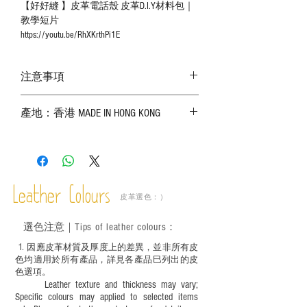
【好好縫 】皮革電話殼 皮革D.I.Y材料包｜
教學短片
https://youtu.be/RhXKrthPi1E
注意事項
－ 相片顏色或有機會出現偏差，顏色請以
產地：香港 MADE IN HONG KONG
實物為準；
－ 皮革為天然物料，出現生長紋路、蟲
斑、顏色不均等均屬正常現象；
－ 植鞣皮革容易受環境、使用程度等產生
不同的變化，為保持美觀及保養，建議完
成後定期在皮面塗上皮革專用清潔劑及貂
Leather Colours
皮革選色：）
鼠油等；
－ 此產品含有細小配件、尖銳物件，恕不
選色
注意｜
Tips of leather colours
：
適合六歲以下兒童使用；六至十二歲兒童
必須由成年人陪同下使用並應小心處理。
1
. ​
因應皮革材質及厚度上的差異，並非所有皮
色均適用於所有產品，詳見各產品巳列出的皮
色選項。
Leather texture and thickness may vary;
Specific colours may applied to selected items