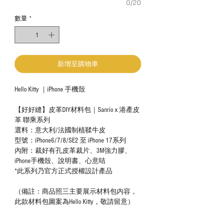
0/20
數量
*
新增至購物車
Hello Kitty ｜iPhone 手機殼
【好好縫】皮革DIY材料包｜Sanrio x 港產皮
革 聯乘系列
選料：意大利/法國制植鞣牛皮
型號：iPhone6/7/8/SE2 至 iPhone 17系列
內附：裁好有孔皮革裁片、3M強力膠、
iPhone手機殼、說明書、心意咭
*此系列乃官方正式授權設計產品
（備註：商品照三主要展示材料包内容，
此款材料包圖案為Hello Kitty，敬請留意）