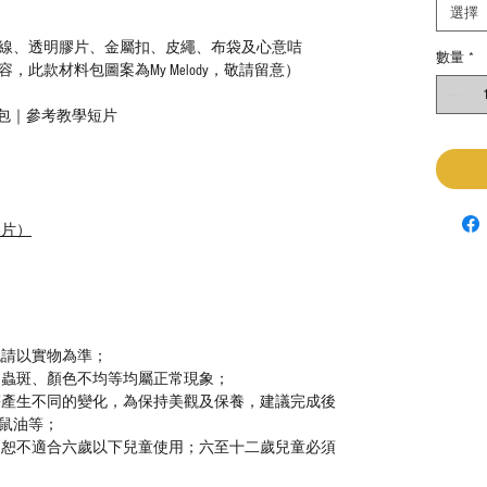
選擇
線、透明膠片、金屬扣、皮繩、布袋及心意咭
數量
*
此款材料包圖案為My Melody，敬請留意）
材料包｜參考教學短片
膠片）
色請以實物為準；
、蟲斑、顏色不均等均屬正常現象；
等產生不同的變化，為保持美觀及保養，建議完成後
鼠油等；
，恕不適合六歲以下兒童使用；六至十二歲兒童必須