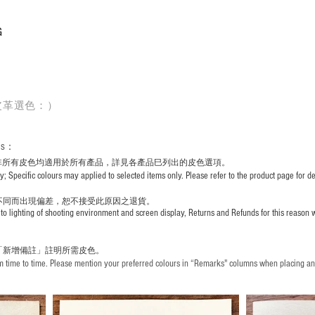
G
皮革選色：）
rs
：
非所有皮色均適用於所有產品，詳見各產品巳列出的皮色選項。
pecific colours may applied to selected items only. Please refer to the product page for det
不同而出現
偏差，恕不接受此原因之退貨。
to lighting of shooting environment and screen display, Returns and Refunds for this reason w
「新增備註」註明
所需皮色。
time to time. Please mention your preferred colours in “Remarks" columns when placing an