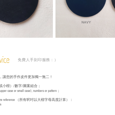
vice
免費人手刻印服務：）
，讓您的手作皮件更加獨一無二！
或小楷）/數字/圖案組合；
 (upper case or small case), numbers or pattern；
ize reference
（所有呎吋以大楷字母高度計算）：
m