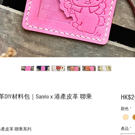
革DIY材料包｜Sanrio x 港產皮革 聯乘
HK$2
顏色
*
產品
*
x 港產皮革 聯乘系列