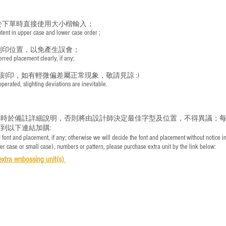
於下單時直接使用大小楷輸入；
nt in upper case and lower case order ;
刻印位置，以免產生誤會；
red placement clearly, if any;
手刻印，如有輕微偏差屬正常現象，敬請見諒 :)
rated, slighting deviations are inevitable.
時於備註詳細說明，否則將由設計師決定最佳字型及位置，不得異議；每
到以下連結加購:
font and placement, if any; otherwise we will decide the font and placement without notice i
per case or small case), numbers or pattern, please purchase extra unit by the link below:
e
xtra embossing unit(s)