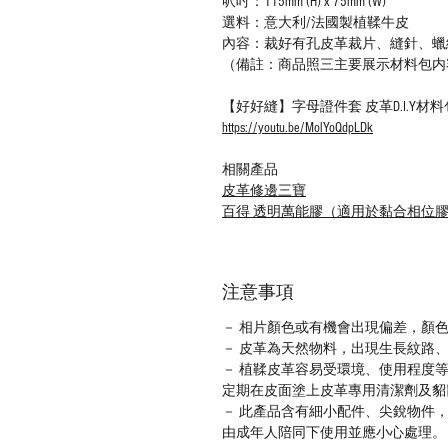
呎吋：115mm (H) x 75mm (W)
選料：意大利/法國製植鞣牛皮
內容：裁好有孔皮革裁片、縫針、蠟
（備註：商品照三主要展示材料包内容，
【好好縫】字母證件套 皮革D.I.Y
https://youtu.be/MolYoQdpLDk
相關產品
皮革修邊三寶
百得 透明萬能膠（適用於黏合相位
注意事項
－ 相片顏色或有機會出現偏差，顏
－ 皮革為天然物料，出現生長紋路
－ 植鞣皮革容易受環境、使用程度
定期在皮面塗上皮革專用清潔劑及貂
－ 此產品含有細小配件、尖銳物件
由成年人陪同下使用並應小心處理。