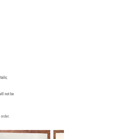
ails;
ill not be
 order.