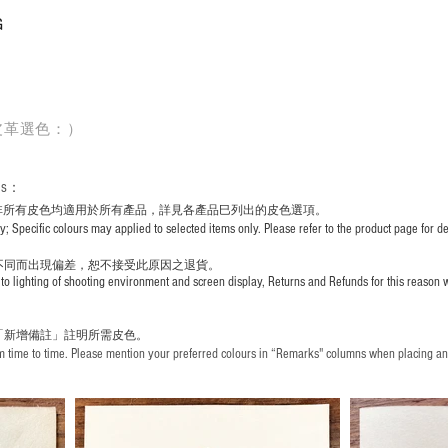
G
皮革選色：）
rs
：
非所有皮色均適用於所有產品，詳見各產品巳列出的皮色選項。
pecific colours may applied to selected items only. Please refer to the product page for det
不同而出現
偏差，恕不接受此原因之退貨。
to lighting of shooting environment and screen display, Returns and Refunds for this reason w
「新增備註」註明
所需皮色。
time to time. Please mention your preferred colours in “Remarks" columns when placing an