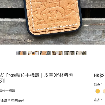
舖圖案 iPhone咭位手機殼｜皮革DIY材料包
HK$2
系列
顏色
*
one咭位手機殼
產品
*
x 港產皮革 聯乘系列