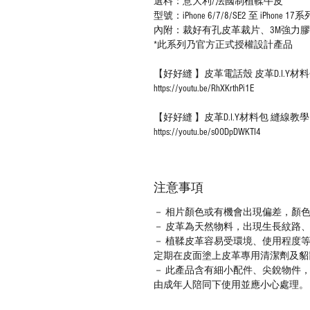
選料：意大利/法國制植鞣牛皮
型號：iPhone 6/7/8/SE2 至 iPhone 17系
內附：裁好有孔皮革裁片、3M強力
*此系列乃官方正式授權設計產品
【好好縫 】皮革電話殼 皮革D.I.Y
https://youtu.be/RhXKrthPi1E
【好好縫 】皮革D.I.Y材料包 縫線
https://youtu.be/s0ODpDWKTI4
注意事項
－ 相片顏色或有機會出現偏差，顏
－ 皮革為天然物料，出現生長紋路
－ 植鞣皮革容易受環境、使用程度
定期在皮面塗上皮革專用清潔劑及貂
－ 此產品含有細小配件、尖銳物件
由成年人陪同下使用並應小心處理。