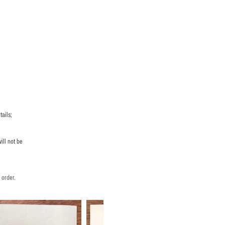
ails;
ill not be
 order.