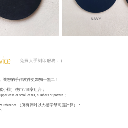
vice
免費人手刻印服務：）
，讓您的手作皮件更加獨一無二！
或小楷）/數字/圖案組合；
 (upper case or small case), numbers or pattern；
ize reference
（所有呎吋以大楷字母高度計算）：
m