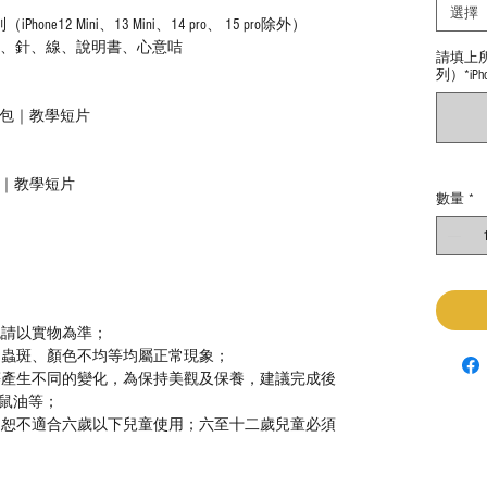
選擇
列（iPhone12 Mini、13 Mini、14 pro、 15 pro除外）
膠、針、線、說明書、心意咭
請填上所需型
列）*iPho
材料包｜教學短片
教學｜教學短片
數量
*
色請以實物為準；
、蟲斑、顏色不均等均屬正常現象；
等產生不同的變化，為保持美觀及保養，建議完成後
鼠油等；
，恕不適合六歲以下兒童使用；六至十二歲兒童必須