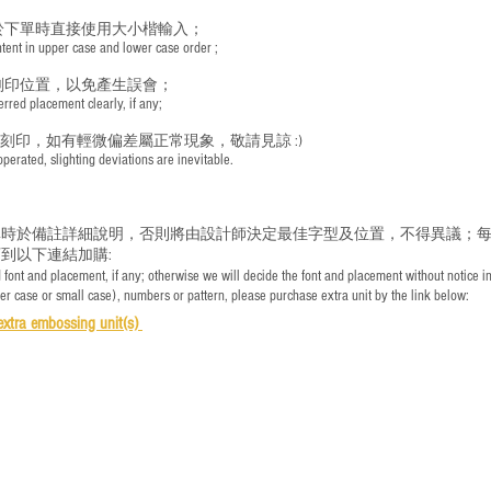
於下單時直接使用大小楷輸入；
nt in upper case and lower case order ;
刻印位置，以免產生誤會；
red placement clearly, if any;
手刻印，如有輕微偏差屬正常現象，敬請見諒 :)
rated, slighting deviations are inevitable.
時於備註詳細說明，否則將由設計師決定最佳字型及位置，不得異議；每
到以下連結加購:
font and placement, if any; otherwise we will decide the font and placement without notice i
per case or small case), numbers or pattern, please purchase extra unit by the link below:
e
xtra embossing unit(s)