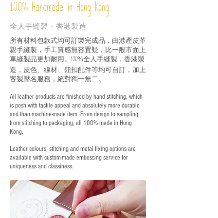
%
Handmade in Hong Kong
100
全人手縫製・香港製造
所有材料包款式均可訂製完成品，由港產皮革
親手縫製，手工質感無容置疑，比一般市面上
車縫製品更加耐用。
全人手縫製，香港製
100%
造，皮色、線材、鈕扣配件等均可自訂，加上
客製壓名服務，絕對獨一無二。
All leather products are finished by hand stitching, which
is posh with tactile appeal and absolutely more durable
and than machine-made item. From design to sampling,
from stitching to packaging, all 100% made in Hong
Kong.
Leather colours, stitching and metal fixing options are
available with custom-made embossing service for
uniqueness and classiness.