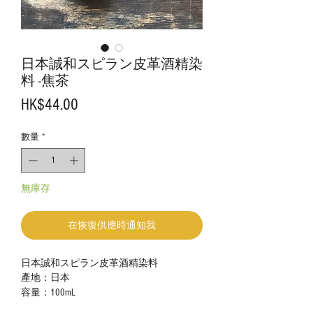
日本誠和スピラン皮革酒精染
料 -焦茶
價
HK$44.00
格
數量
*
無庫存
在恢復供應時通知我
日本誠和スピラン皮革酒精染料
產地：日本
容量：100mL