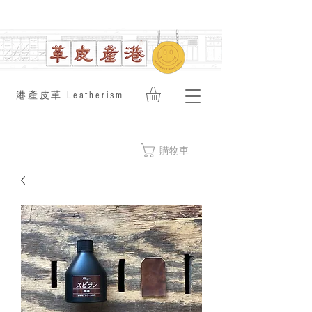
​港產皮革 Leatherism
購物車