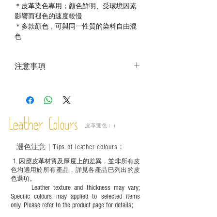
＊皮革染色專用；顏色鮮明、受環境因素
影響而褪色的速度較慢
＊多款顏色，可與同一性質的染料自由混
色
注意事項
－ 相片顏色或有機會出現偏差，顏色請以
實物為準；
－ 此產品含有細小配件、尖銳物件，恕不
適合六歲以下兒童使用；六至十二歲兒童
Leather Colours
必須由成年人陪同下使用並應小心處理。
皮革選色：）
選色
注意｜
Tips of leather colours
：
1
. ​
因應皮革材質及厚度上的差異，並非所有皮
色均適用於所有產品，詳見各產品巳列出的皮
色選項。
Leather texture and thickness may vary;
Specific colours may applied to selected items
only. Please refer to the product page for details;