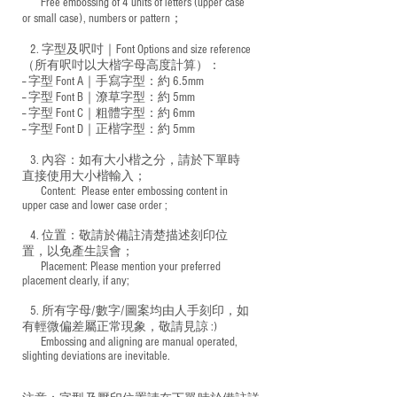
Free embossing of 4 units of letters (upper case
​
or small case), numbers or pattern；
2. 字型及呎吋｜
Font Options and size reference
（所有呎吋以大楷字母高度計算）：
-- 字型 Font A｜手寫字型：約 6.5mm
-- 字型 Font B｜潦草字型：
約 5mm
-- 字型 Font C｜粗體字型：約 6mm
-- 字型 Font D｜正楷字型：
約 5mm
3. 內容：如有大小楷之分，請於下單時
直接使用大小楷輸入；
​ Content: Please enter embossing content in
upper case and lower case order ;
4. 位置：敬請於備註清楚描述刻印位
置，以免產生誤會；
​ Placement: Please mention your preferred
placement clearly, if any;
5. 所有字母/數字/圖案均由人手刻印，如
有輕微偏差屬正常現象，敬請見諒 :)
​ Embossing and aligning are manual operated,
slighting deviations are inevitable.