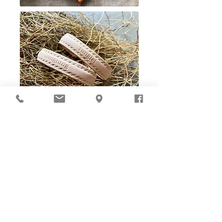
Ho-Ho-Sew DIY kit
裁好有孔立即縫：）
所有皮革材料巳剪裁好合適呎吋，為您精心開好
縫孔，內附針線及所需配件，方便客人縫製完
成，安坐家中DIY獨一無二的皮革製品。法斬縫
孔設計，按製品為您調較最合適縫孔角度，輕鬆
達致專業縫線效果！加上獨家「交叉孔」縫孔設