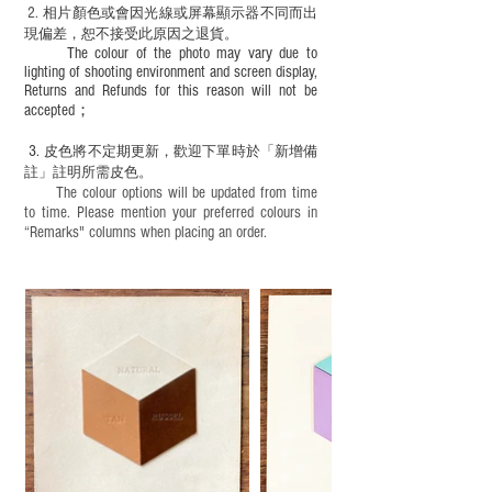
2.
​
相片顏色或
會因光線或屏幕顯示器不同而出
現
偏差，恕不接受此原因之退貨。
The colour of the photo may vary due to
lighting of shooting environment and screen display,
Returns and Refunds for this reason will not be
accepted；
3.
皮色將不定期更新，歡迎下單時於「新增備
註」註明
所需皮色。
The colour options will be updated from time
to time. Please mention your preferred colours in
“Remarks" columns when placing an order.