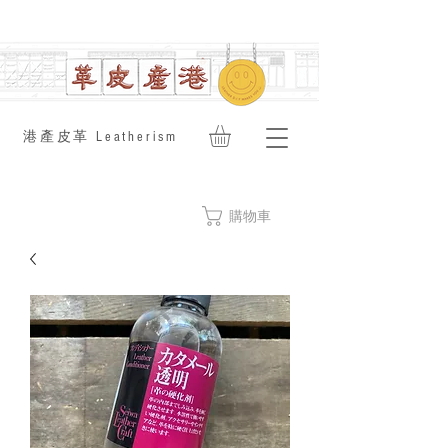
​港產皮革 Leatherism
購物車