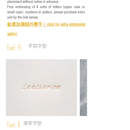
placement without notice in advance.
Free embossing of 4 units of letters (upper case or
small case), numbers or pattern, please purchase extra
unit by the link below:
點選加購額外壓字｜
click for e
xtra embossing
unit(s)
手寫字型
Font A
潦草字型
Font B