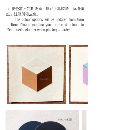
3.
皮色將不定期更新，歡迎下單時於「新增備
註」註明
所需皮色。
The colour options will be updated from time
to time. Please mention your preferred colours in
“Remarks" columns when placing an order.