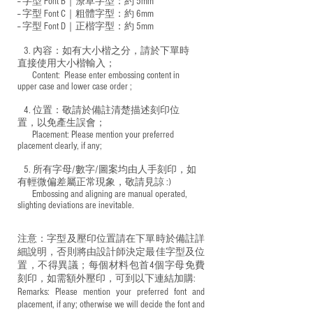
-- 字型 Font B｜潦草字型：
約 5mm
-- 字型 Font C｜粗體字型：約 6mm
-- 字型 Font D｜正楷字型：
約 5mm
3. 內容：如有大小楷之分，請於下單時
直接使用大小楷輸入；
​ Content: Please enter embossing content in
upper case and lower case order ;
4. 位置：敬請於備註清楚描述刻印位
置，以免產生誤會；
​ Placement: Please mention your preferred
placement clearly, if any;
5. 所有字母/數字/圖案均由人手刻印，如
有輕微偏差屬正常現象，敬請見諒 :)
​ Embossing and aligning are manual operated,
slighting deviations are inevitable.
注意：字型及壓印位置請在下單時於備註詳
細說明，否則將由設計師決定最佳字型及位
置，不得異議；每個材料包首4個字母免費
刻印，如需額外壓印，可到以下連結加購:
Remarks: Please mention your preferred font and
placement, if any; otherwise we will decide the font and