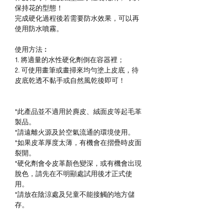
保持花的型態！
完成硬化過程後若需要防水效果，可以再
使用防水噴霧。
使用方法︰
1. 將適量的水性硬化劑倒在容器裡；
2. 可使用畫筆或畫掃來均勻塗上皮底，待
皮底乾透不黏手或
自然風乾
後
即可！
*
此產品並不適用於麂皮、絨面皮等起毛革
製品。
*請遠離火源及於空氣流通的環境使用。
*如果皮革厚度太薄，有機會在摺疊時皮面
裂開。
*硬化劑
會令皮革顏色變深，或有機會出現
脫色，請先在不明顯處試用後才正式使
用。
*
請放在陰涼處及兒童不能接觸的地方儲
存。