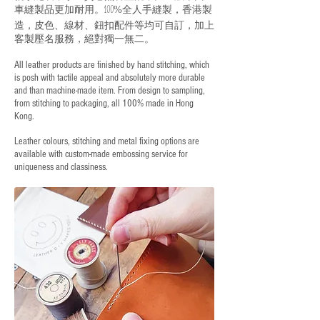
車縫製品更加耐用。
全人手縫製，香港製
100%
造，皮色、線材、鈕扣配件等均可自訂，加上
客製壓名服務，絕對獨一無二。
All leather products are finished by hand stitching, which
is posh with tactile appeal and absolutely more durable
and than machine-made item. From design to sampling,
from stitching to packaging, all 100% made in Hong
Kong.
Leather colours, stitching and metal fixing options are
available with custom-made embossing service for
uniqueness and classiness.