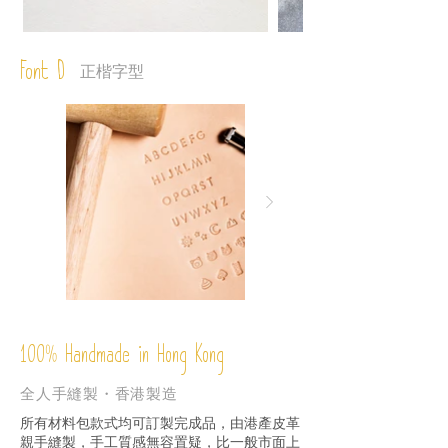
Font D
正楷字型
%
Handmade in Hong Kong
100
全人手縫製・香港製造
所有材料包款式均可訂製完成品，由港產皮革
親手縫製，手工質感無容置疑，比一般市面上