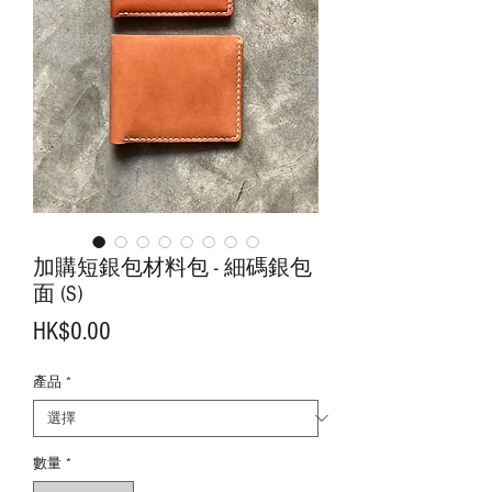
加購短銀包材料包 - 細碼銀包
面 (S)
價
HK$0.00
格
產品
*
數量
*