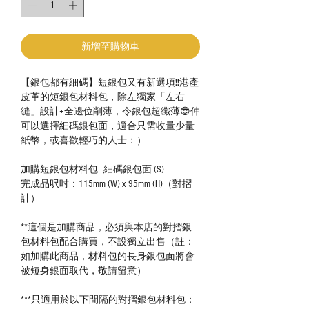
新增至購物車
【銀包都有細碼】短銀包又有新選項‼️港產
皮革的短銀包材料包，除左獨家「左右
縫」設計+全邊位削薄，令銀包超纖薄😎仲
可以選擇細碼銀包面，適合只需收量少量
紙幣，或喜歡輕巧的人士：）
加購短銀包材料包 - 細碼銀包面 (S)
完成品呎吋：115mm (W) x 95mm (H)（對摺
計）
**這個是加購商品，必須與本店的對摺銀
包材料包配合購買，不設獨立出售（註：
如加購此商品，材料包的長身銀包面將會
被短身銀面取代，敬請留意）
***只適用於以下間隔的對摺銀包材料包：