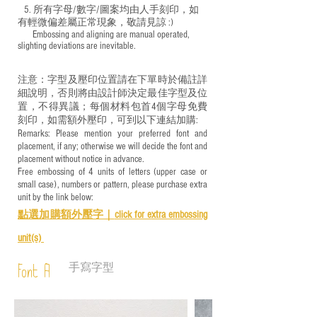
5. 所有字母/數字/圖案均由人手刻印，如
有輕微偏差屬正常現象，敬請見諒 :)
​ Embossing and aligning are manual operated,
slighting deviations are inevitable.
注意：字型及壓印位置請在下單時於備註詳
細說明，否則將由設計師決定最佳字型及位
置，不得異議；每個材料包首4個字母免費
刻印，如需額外壓印，可到以下連結加購:
Remarks: Please mention your preferred font and
placement, if any; otherwise we will decide the font and
placement without notice in advance.
Free embossing of 4 units of letters (upper case or
small case), numbers or pattern, please purchase extra
unit by the link below:
點選加購額外壓字｜
click for e
xtra embossing
unit(s)
手寫字型
Font A