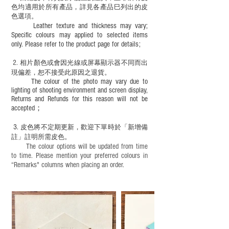
色均適用於所有產品，詳見各產品巳列出的皮
色選項。
Leather texture and thickness may vary;
Specific colours may applied to selected items
only. Please refer to the product page for details;
2.
​
相片顏色或
會因光線或屏幕顯示器不同而出
現
偏差，恕不接受此原因之退貨。
The colour of the photo may vary due to
lighting of shooting environment and screen display,
Returns and Refunds for this reason will not be
accepted；
3.
皮色將不定期更新，歡迎下單時於「新增備
註」註明
所需皮色。
The colour options will be updated from time
to time. Please mention your preferred colours in
“Remarks" columns when placing an order.