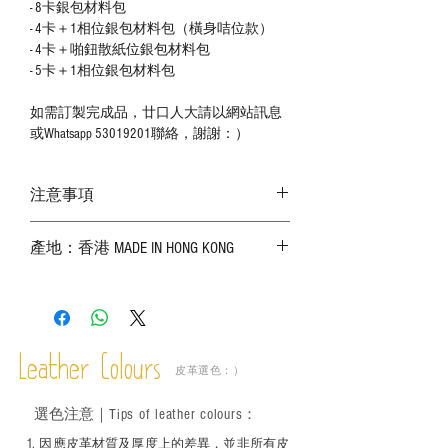
- 8卡銀包材料包
- 4卡＋1相位銀包材料包（橫身咭位款）
- 4卡＋啪鈕散紙位銀包材料包
- 5卡＋1相位銀包材料包
如需訂製完成品，廿口人大請以網站訊息
或Whatsapp 53019201聯絡，謝謝：）
注意事項
－ 相片顏色或有機會出現偏差，顏色請以
產地：香港 MADE IN HONG KONG
實物為準；
－ 皮革為天然物料，出現生長紋路、蟲
斑、顏色不均等均屬正常現象；
－ 植鞣皮革容易受環境、使用程度等產生
不同的變化，為保持美觀及保養，建議完
成後定期在皮面塗上皮革專用清潔劑及貂
Leather Colours
皮革選色：）
鼠油等；
－ 此產品含有細小配件、尖銳物件，恕不
選色
注意｜
Tips of leather colours
：
適合六歲以下兒童使用；六至十二歲兒童
必須由成年人陪同下使用並應小心處理。
1
. ​
因應皮革材質及厚度上的差異，並非所有皮