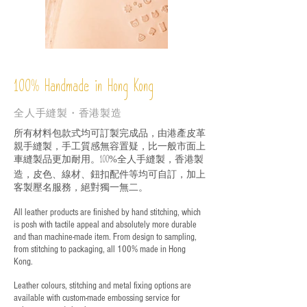
%
Handmade in Hong Kong
100
全人手縫製・香港製造
所有材料包款式均可訂製完成品，由港產皮革
親手縫製，手工質感無容置疑，比一般市面上
車縫製品更加耐用。
全人手縫製，香港製
100%
造，皮色、線材、鈕扣配件等均可自訂，加上
客製壓名服務，絕對獨一無二。
All leather products are finished by hand stitching, which
is posh with tactile appeal and absolutely more durable
and than machine-made item. From design to sampling,
from stitching to packaging, all 100% made in Hong
Kong.
Leather colours, stitching and metal fixing options are
available with custom-made embossing service for