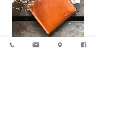
Ho-Ho-Sew DIY kit
裁好有孔立即縫：）