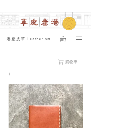
​港產皮革 Leatherism
購物車