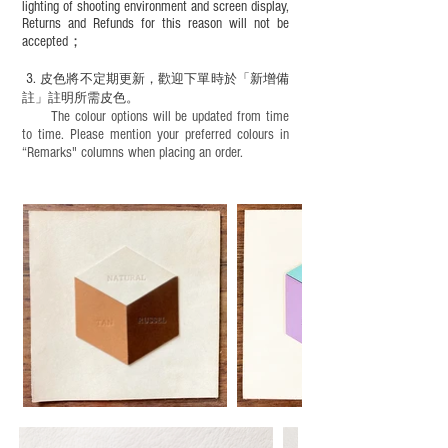
lighting of shooting environment and screen display,
Returns and Refunds for this reason will not be
accepted；
3.
皮色將不定期更新，歡迎下單時於「新增備
註」註明
所需皮色。
The colour options will be updated from time
to time. Please mention your preferred colours in
“Remarks" columns when placing an order.