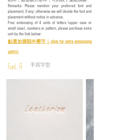
刻印，如需額外壓印，可到以下連結加購:
Remarks: Please mention your preferred font and
placement, if any; otherwise we will decide the font and
placement without notice in advance.
Free embossing of 4 units of letters (upper case or
small case), numbers or pattern, please purchase extra
unit by the link below:
點選加購額外壓字｜
click for e
xtra embossing
unit(s)
手寫字型
Font A