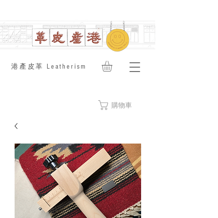
​港產皮革 Leatherism
購物車