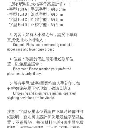
（所有呎吋以大楷字母高度計算）：
-- 字型 Font A｜手寫字型：約 6.5mm
-- 字型 Font B｜潦草字型：
約 5mm
-- 字型 Font C｜粗體字型：約 6mm
-- 字型 Font D｜正楷字型：
約 5mm
3. 內容：如有大小楷之分，請於下單時
直接使用大小楷輸入；
​ Content: Please enter embossing content in
upper case and lower case order ;
4. 位置：敬請於備註清楚描述刻印位
置，以免產生誤會；
​ Placement: Please mention your preferred
placement clearly, if any;
5. 所有字母/數字/圖案均由人手刻印，如
有輕微偏差屬正常現象，敬請見諒 :)
​ Embossing and aligning are manual operated,
slighting deviations are inevitable.
注意：字型及壓印位置請在下單時於備註詳
細說明，否則將由設計師決定最佳字型及位
置，不得異議；每個材料包首4個字母免費