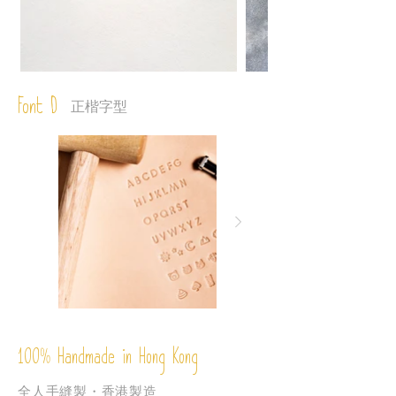
Font D
正楷字型
%
Handmade in Hong Kong
100
全人手縫製・香港製造