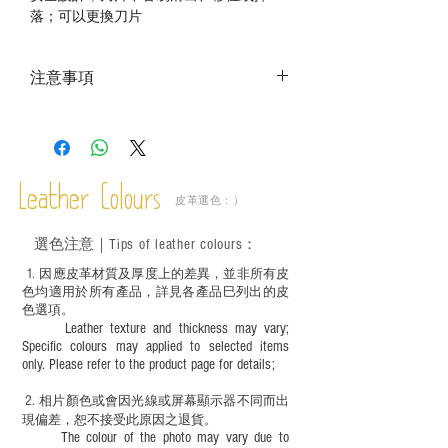
落；可以更換刀片
注意事項
－ 相片顏色或有機會出現偏差，顏色請以
實物為準；
－ 此產品含有細小配件、尖銳物件，恕不
適合六歲以下兒童使用；六至十二歲兒童
Leather Colours
必須由成年人陪同下使用並應小心處理。
皮革選色：）
選色
注意｜
Tips of leather colours
：
1
. ​
因應皮革材質及厚度上的差異，並非所有皮
色均適用於所有產品，詳見各產品巳列出的皮
色選項。
Leather texture and thickness may vary;
Specific colours may applied to selected items
only. Please refer to the product page for details;
2.
​
相片顏色或
會因光線或屏幕顯示器不同而出
現
偏差，恕不接受此原因之退貨。
The colour of the photo may vary due to