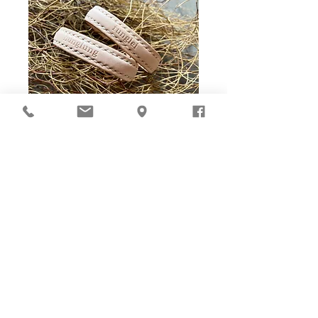
Ho-Ho-Sew DIY kit
裁好有孔立即縫：）
所有皮革材料巳剪裁好合適呎吋，為您精心開好
縫孔，內附針線及所需配件，方便客人縫製完
成，安坐家中DIY獨一無二的皮革製品。法斬縫
孔設計，按製品為您調較最合適縫孔角度，輕鬆
達致專業縫線效果！加上獨家「交叉孔」縫孔設
計（適用於部分款式），讓兩面縫線同時斜向美
觀！
材料包附有說明書或教學短片，讓您輕鬆按