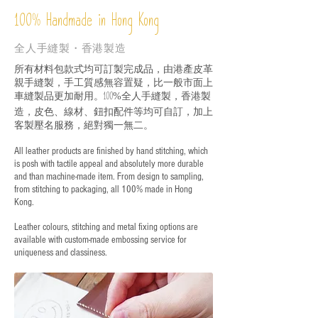
%
Handmade in Hong Kong
100
全人手縫製・香港製造
所有材料包款式均可訂製完成品，由港產皮革
親手縫製，手工質感無容置疑，比一般市面上
車縫製品更加耐用。
全人手縫製，香港製
100%
造，皮色、線材、鈕扣配件等均可自訂，加上
客製壓名服務，絕對獨一無二。
All leather products are finished by hand stitching, which
is posh with tactile appeal and absolutely more durable
and than machine-made item. From design to sampling,
from stitching to packaging, all 100% made in Hong
Kong.
Leather colours, stitching and metal fixing options are
available with custom-made embossing service for
uniqueness and classiness.