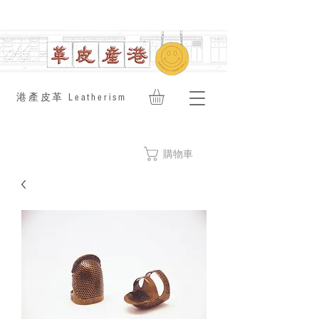
​港產皮革 Leatherism
購物車