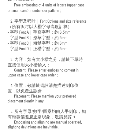
Free embossing of 4 units of letters (upper case
​
or small case), numbers or pattern；
2. 字型及呎吋｜
Font Options and size reference
（所有呎吋以大楷字母高度計算）：
-- 字型 Font A｜手寫字型：約 6.5mm
-- 字型 Font B｜潦草字型：
約 5mm
-- 字型 Font C｜粗體字型：約 6mm
-- 字型 Font D｜正楷字型：
約 5mm
3. 內容：如有大小楷之分，請於下單時
直接使用大小楷輸入；
​ Content: Please enter embossing content in
upper case and lower case order ;
4. 位置：敬請於備註清楚描述刻印位
置，以免產生誤會；
​ Placement: Please mention your preferred
placement clearly, if any;
5. 所有字母/數字/圖案均由人手刻印，如
有輕微偏差屬正常現象，敬請見諒 :)
​ Embossing and aligning are manual operated,
slighting deviations are inevitable.