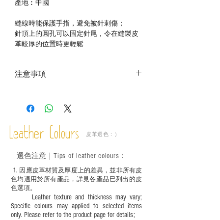
產地︰中國
縫線時能保護手指，避免被針刺傷；
針頂上的圓孔可以固定針尾，令在縫製皮
革較厚的位置時更輕鬆
注意事項
－ 相片顏色或有機會出現偏差，顏色請以
實物為準；
－ 此產品含有細小配件、尖銳物件，恕不
適合六歲以下兒童使用；六至十二歲兒童
Leather Colours
必須由成年人陪同下使用並應小心處理。
皮革選色：）
選色
注意｜
Tips of leather colours
：
1
. ​
因應皮革材質及厚度上的差異，並非所有皮
色均適用於所有產品，詳見各產品巳列出的皮
色選項。
Leather texture and thickness may vary;
Specific colours may applied to selected items
only. Please refer to the product page for details;