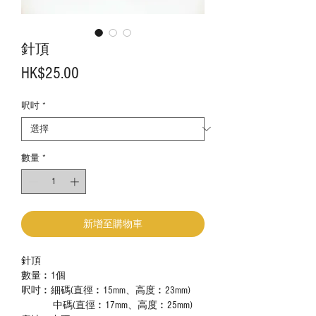
針頂
價
HK$25.00
格
呎吋
*
數量
*
新增至購物車
針頂
數量︰
1
個
呎吋︰細碼(直徑︰15mm、高度︰23mm)
中碼(直徑︰17mm、高度︰25mm)