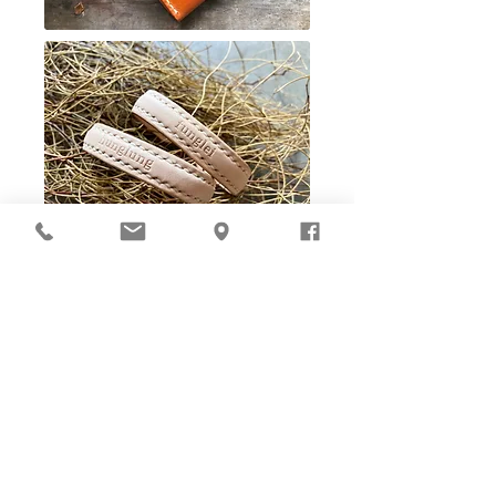
Ho-Ho-Sew DIY kit
裁好有孔立即縫：）
所有皮革材料巳剪裁好合適呎吋，為您精心開好
縫孔，內附針線及所需配件，方便客人縫製完
成，安坐家中DIY獨一無二的皮革製品。法斬縫
孔設計，按製品為您調較最合適縫孔角度，輕鬆
達致專業縫線效果！加上獨家「交叉孔」縫孔設