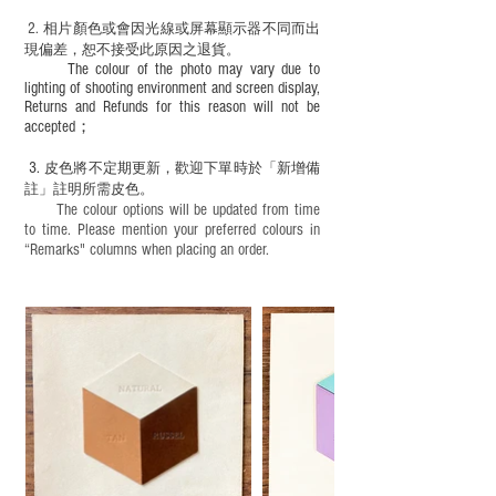
2.
​
相片顏色或
會因光線或屏幕顯示器不同而出
現
偏差，恕不接受此原因之退貨。
The colour of the photo may vary due to
lighting of shooting environment and screen display,
Returns and Refunds for this reason will not be
accepted；
3.
皮色將不定期更新，歡迎下單時於「新增備
註」註明
所需皮色。
The colour options will be updated from time
to time. Please mention your preferred colours in
“Remarks" columns when placing an order.