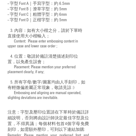
-- 字型 Font A｜手寫字型：約 6.5mm
-- 字型 Font B｜潦草字型：
約 5mm
-- 字型 Font C｜粗體字型：約 6mm
-- 字型 Font D｜正楷字型：
約 5mm
3. 內容：如有大小楷之分，請於下單時
直接使用大小楷輸入；
​ Content: Please enter embossing content in
upper case and lower case order ;
4. 位置：敬請於備註清楚描述刻印位
置，以免產生誤會；
​ Placement: Please mention your preferred
placement clearly, if any;
5. 所有字母/數字/圖案均由人手刻印，如
有輕微偏差屬正常現象，敬請見諒 :)
​ Embossing and aligning are manual operated,
slighting deviations are inevitable.
注意：字型及壓印位置請在下單時於備註詳
細說明，否則將由設計師決定最佳字型及位
置，不得異議；每個材料包首4個字母免費
刻印，如需額外壓印，可到以下連結加購:
Remarks: Please mention your preferred font and