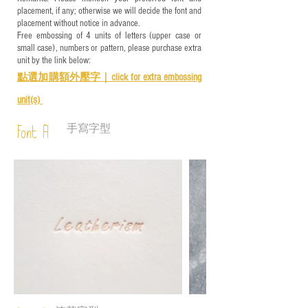
placement, if any; otherwise we will decide the font and
placement without notice in advance.
Free embossing of 4 units of letters (upper case or
small case), numbers or pattern, please purchase extra
unit by the link below:
點選加購額外壓字｜
click for e
xtra embossing
unit(s)
手寫字型
Font A