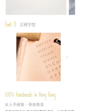
Font D
正楷字型
%
Handmade in Hong Kong
100
全人手縫製・香港製造