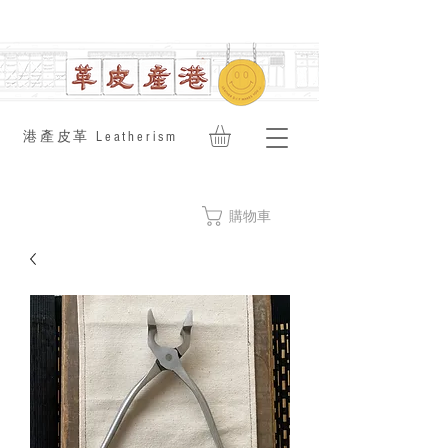
​港產皮革 Leatherism
購物車