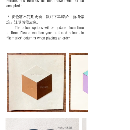
Returns and Refunds for this reason will not be
accepted；
3.
皮色將不定期更新，歡迎下單時於「新增備
註」註明
所需皮色。
The colour options will be updated from time
to time. Please mention your preferred colours in
“Remarks" columns when placing an order.