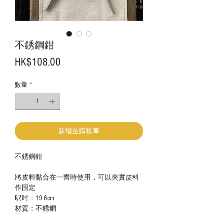
不銹鋼鉗
價
HK$108.00
格
數量
*
新增至購物車
不銹鋼鉗
將皮料黏合在一齊時使用，可以夾實皮料
作固定
呎吋：19.6
cm
材質：不銹鋼