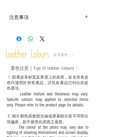
注意事項
－ 相片顏色或有機會出現偏差，顏色請以
實物為準；
－ 此產品含有細小配件、尖銳物件，恕不
適合六歲以下兒童使用；六至十二歲兒童
Leather Colours
必須由成年人陪同下使用並應小心處理。
皮革選色：）
選色
注意｜
Tips of leather colours
：
1
. ​
因應皮革材質及厚度上的差異，並非所有皮
色均適用於所有產品，詳見各產品巳列出的皮
色選項。
Leather texture and thickness may vary;
Specific colours may applied to selected items
only. Please refer to the product page for details;
2.
​
相片顏色或
會因光線或屏幕顯示器不同而出
現
偏差，恕不接受此原因之退貨。
The colour of the photo may vary due to
lighting of shooting environment and screen display,