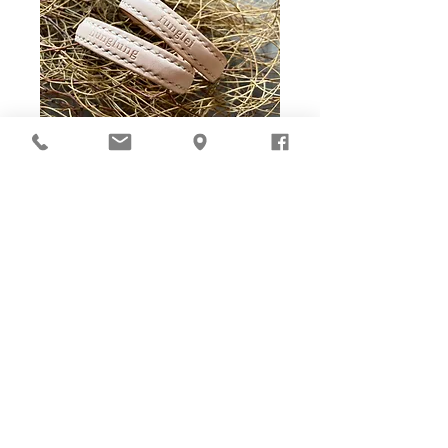
Ho-Ho-Sew DIY kit
裁好有孔立即縫：）
所有皮革材料巳剪裁好合適呎吋，為您精心開好
縫孔，內附針線及所需配件，方便客人縫製完
成，安坐家中DIY獨一無二的皮革製品。法斬縫
孔設計，按製品為您調較最合適縫孔角度，輕鬆
達致專業縫線效果！加上獨家「交叉孔」縫孔設
計（適用於部分款式），讓兩面縫線同時斜向美
觀！
材料包附有說明書或教學短片，讓您輕鬆按
步就班，親手完成卡片套、銀包、皮袋等，