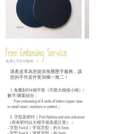
Free Embossing
Service
免費人手刻印服務：）
港產皮革為您提供免費壓字服務，讓
您的手作皮件更加獨一無二！
1. 免費刻印4個字母（不限大楷或小楷）/
數字/圖案組合；
Free embossing of 4 units of letters (upper case
​
or small case), numbers or pattern；
2. 字型及呎吋｜
Font Options and size reference
（所有呎吋以大楷字母高度計算）：
-- 字型 Font A｜手寫字型：約 6.5mm
-- 字型 Font B｜潦草字型：
約 5mm