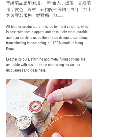
車縫製品更加耐用。
全人手縫製，香港製
100%
造，皮色、線材、鈕扣配件等均可自訂，加上
客製壓名服務，絕對獨一無二。
All leather products are finished by hand stitching, which
is posh with tactile appeal and absolutely more durable
and than machine-made item. From design to sampling,
from stitching to packaging, all 100% made in Hong
Kong.
Leather colours, stitching and metal fixing options are
available with custom-made embossing service for
uniqueness and classiness.