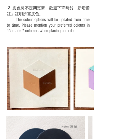
3.
皮色將不定期更新，歡迎下單時於「新增備
註」註明
所需皮色。
The colour options will be updated from time
to time. Please mention your preferred colours in
“Remarks" columns when placing an order.