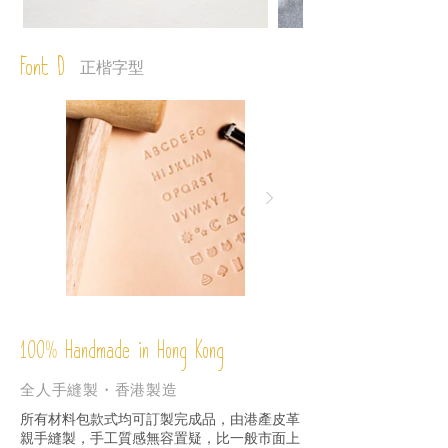
Font D
正楷字型
%
Handmade in Hong Kong
100
全人手縫製・香港製造
所有材料包款式均可訂製完成品，由港產皮革
親手縫製，手工質感無容置疑，比一般市面上