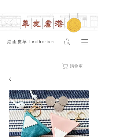
​港產皮革 Leatherism
購物車