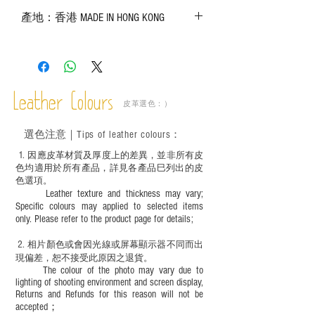
－ 相片顏色或有機會出現偏差，顏色請以
產地：香港 MADE IN HONG KONG
實物為準；
－ 皮革為天然物料，出現生長紋路、蟲
斑、顏色不均等均屬正常現象；
－ 植鞣皮革容易受環境、使用程度等產生
不同的變化，為保持美觀及保養，建議完
成後定期在皮面塗上皮革專用清潔劑及貂
Leather Colours
皮革選色：）
鼠油等；
－ 此產品含有細小配件、尖銳物件，恕不
選色
注意｜
Tips of leather colours
：
適合六歲以下兒童使用；六至十二歲兒童
必須由成年人陪同下使用並應小心處理。
1
. ​
因應皮革材質及厚度上的差異，並非所有皮
色均適用於所有產品，詳見各產品巳列出的皮
色選項。
Leather texture and thickness may vary;
Specific colours may applied to selected items
only. Please refer to the product page for details;
2.
​
相片顏色或
會因光線或屏幕顯示器不同而出
現
偏差，恕不接受此原因之退貨。
The colour of the photo may vary due to
lighting of shooting environment and screen display,
Returns and Refunds for this reason will not be
accepted；