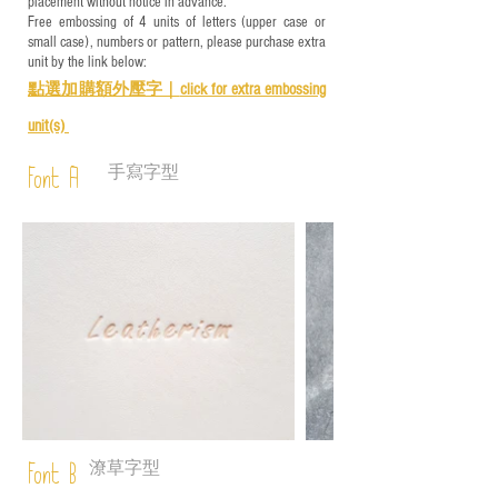
placement without notice in advance.
Free embossing of 4 units of letters (upper case or
small case), numbers or pattern, please purchase extra
unit by the link below:
點選加購額外壓字｜
click for e
xtra embossing
unit(s)
手寫字型
Font A
潦草字型
Font B