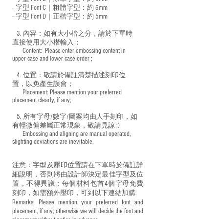
-- 字型 Font C｜粗體字型：約 6mm
-- 字型 Font D｜正楷字型：
約 5mm
3. 內容：如有大小楷之分，請於下單時
直接使用大小楷輸入；
​ Content: Please enter embossing content in
upper case and lower case order ;
4. 位置：敬請於備註清楚描述刻印位
置，以免產生誤會；
​ Placement: Please mention your preferred
placement clearly, if any;
5. 所有字母/數字/圖案均由人手刻印，如
有輕微偏差屬正常現象，敬請見諒 :)
​ Embossing and aligning are manual operated,
slighting deviations are inevitable.
注意：字型及壓印位置請在下單時於備註詳
細說明，否則將由設計師決定最佳字型及位
置，不得異議；每個材料包首4個字母免費
刻印，如需額外壓印，可到以下連結加購:
Remarks: Please mention your preferred font and
placement, if any; otherwise we will decide the font and