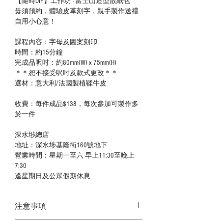
【隨時DIY】工作坊 - 富士山造型散紙包
毋須預約，體驗皮革刻字，親手製作送禮
自用小心意！
課程內容：字母及圖案刻印
時間：約15分鐘
完成品呎吋：約80mm(W) x 75mm(H)
＊＊恕不接受呎吋及款式更改＊＊
選材：意大利/法國製植鞣牛皮
收費：每件成品$138，每次參加可製作多
於一件
深水埗總店
地址：深水埗基隆街160號地下
營業時間：星期一至六 早上11:30至晚上
7:30
逢星期日及公眾假期休息
注意事項