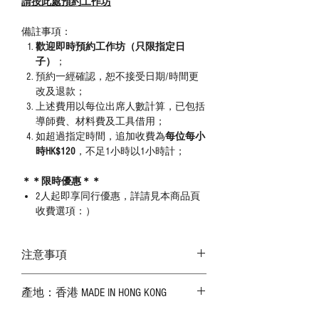
請按此處預約工作坊
備註事項：
歡迎即時預約工作坊（只限指定日
子）
；
預約一經確認，恕不接受日期/時間更
改及退款；
上述費用以每位出席人數計算，已包括
導師費、材料費及工具借用；
如超過指定時間，追加收費為
每位每小
時HK$120
，不足1小時以1小時計；
＊＊限時優惠＊＊
2人起即享同行優惠，詳請見本商品頁
收費選項：）
注意事項
－ 相片顏色或有機會出現偏差，顏色請以
產地：香港 MADE IN HONG KONG
實物為準；
－ 皮革為天然物料，出現生長紋路、蟲