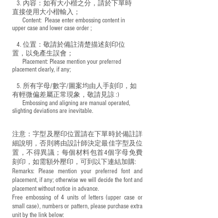
3. 內容：如有大小楷之分，請於下單時
直接使用大小楷輸入；
​ Content: Please enter embossing content in
upper case and lower case order ;
4. 位置：敬請於備註清楚描述刻印位
置，以免產生誤會；
​ Placement: Please mention your preferred
placement clearly, if any;
5. 所有字母/數字/圖案均由人手刻印，如
有輕微偏差屬正常現象，敬請見諒 :)
​ Embossing and aligning are manual operated,
slighting deviations are inevitable.
注意：字型及壓印位置請在下單時於備註詳
細說明，否則將由設計師決定最佳字型及位
置，不得異議；每個材料包首4個字母免費
刻印，如需額外壓印，可到以下連結加購:
Remarks: Please mention your preferred font and
placement, if any; otherwise we will decide the font and
placement without notice in advance.
Free embossing of 4 units of letters (upper case or
small case), numbers or pattern, please purchase extra
unit by the link below: