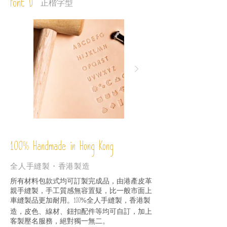
Font D
正楷字型
%
Handmade in Hong Kong
100
全人手縫製・香港製造
所有材料包款式均可訂製完成品，由港產皮革
親手縫製，手工質感無容置疑，比一般市面上
車縫製品更加耐用。
全人手縫製，香港製
100%
造，皮色、線材、鈕扣配件等均可自訂，加上
客製壓名服務，絕對獨一無二。