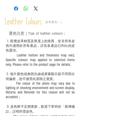
斑、顏色不均等均屬正常現象；
－ 植鞣皮革容易受環境、使用程度等產生
不同的變化，為保持美觀及保養，建議完
成後定期在皮面塗上皮革專用清潔劑及貂
Leather Colours
皮革選色：）
鼠油等；
－ 此產品含有細小配件、尖銳物件，恕不
選色
注意｜
Tips of leather colours
：
適合六歲以下兒童使用；六至十二歲兒童
必須由成年人陪同下使用並應小心處理。
1
. ​
因應皮革材質及厚度上的差異，並非所有皮
色均適用於所有產品，詳見各產品巳列出的皮
色選項。
Leather texture and thickness may vary;
Specific colours may applied to selected items
only. Please refer to the product page for details;
2.
​
相片顏色或
會因光線或屏幕顯示器不同而出
現
偏差，恕不接受此原因之退貨。
The colour of the photo may vary due to
lighting of shooting environment and screen display,
Returns and Refunds for this reason will not be
accepted；
3.
皮色將不定期更新，歡迎下單時於「新增備
註」註明
所需皮色。