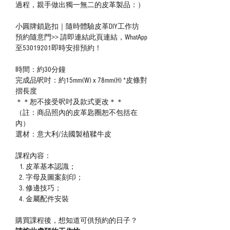
過程，親手做出獨一無二的皮革製品：）
小圓牌鎖匙扣｜隨時體驗皮革DIY工作坊
預約隨意門>> 請即連結此頁連結，WhatApp
至53019201即時安排預約！
時間：約30分鐘
完成品呎吋：約15mm(W) x 78mm(H) *皮條對
摺長度
＊＊恕不接受呎吋及款式更改＊＊
（註：商品照內的皮革匙圈恕不包括在
內）
選材：意大利/法國製植鞣牛皮
課程內容：
皮革基本認識；
字母及圖案刻印；
修邊技巧；
金屬配件安裝
購買課程後，想知道可供預約的日子？