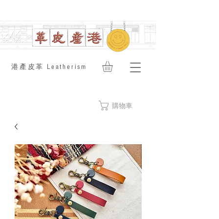
​港產皮革 Leatherism
購物車