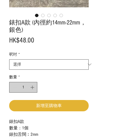
錶扣A款 (內徑約14mm-22mm，
銀色)
價
HK$48.00
格
呎吋
*
數量
*
新增至購物車
錶扣A款
數量：1
個
錶扣舌闊︰2mm