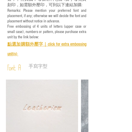
刻印，如需額外壓印，可到以下連結加購:
Remarks: Please mention your preferred font and
placement, if any; otherwise we will decide the font and
placement without notice in advance.
Free embossing of 4 units of letters (upper case or
small case), numbers or pattern, please purchase extra
unit by the link below:
點選加購額外壓字｜
click for e
xtra embossing
unit(s)
手寫字型
Font A