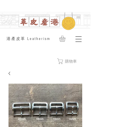
​港產皮革 Leatherism
購物車