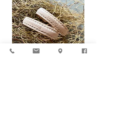
Ho-Ho-Sew DIY kit
裁好有孔立即縫：）
所有皮革材料巳剪裁好合適呎吋，為您精心開好
縫孔，內附針線及所需配件，方便客人縫製完
成，安坐家中DIY獨一無二的皮革製品。法斬縫
孔設計，按製品為您調較最合適縫孔角度，輕鬆
達致專業縫線效果！加上獨家「交叉孔」縫孔設
計（適用於部分款式），讓兩面縫線同時斜向美
觀！