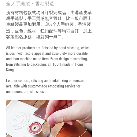
全人手縫製・香港製造
所有材料包款式均可訂製完成品，由港產皮革
親手縫製，手工質感無容置疑，比一般市面上
車縫製品更加耐用。
全人手縫製，香港製
100%
造，皮色、線材、鈕扣配件等均可自訂，加上
客製壓名服務，絕對獨一無二。
All leather products are finished by hand stitching, which
is posh with tactile appeal and absolutely more durable
and than machine-made item. From design to sampling,
from stitching to packaging, all 100% made in Hong
Kong.
Leather colours, stitching and metal fixing options are
available with custom-made embossing service for
uniqueness and classiness.