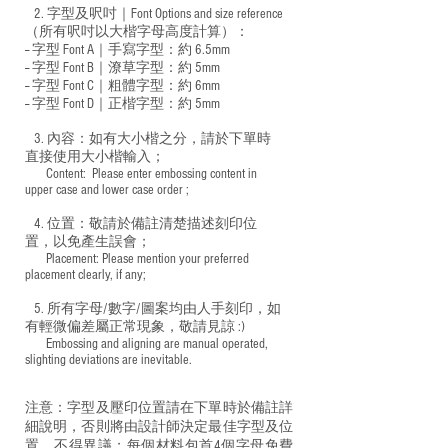
2. 字型及呎吋｜
Font Options and size reference
（所有呎吋以大楷字母高度計算）：
-- 字型 Font A｜手寫字型：約 6.5mm
-- 字型 Font B｜潦草字型：
約 5mm
-- 字型 Font C｜粗體字型：約 6mm
-- 字型 Font D｜正楷字型：
約 5mm
3. 內容：如有大小楷之分，請於下單時
直接使用大小楷輸入；
​ Content: Please enter embossing content in
upper case and lower case order ;
4. 位置：敬請於備註清楚描述刻印位
置，以免產生誤會；
​ Placement: Please mention your preferred
placement clearly, if any;
5. 所有字母/數字/圖案均由人手刻印，如
有輕微偏差屬正常現象，敬請見諒 :)
​ Embossing and aligning are manual operated,
slighting deviations are inevitable.
注意：字型及壓印位置請在下單時於備註詳
細說明，否則將由設計師決定最佳字型及位
置，不得異議；每個材料包首4個字母免費