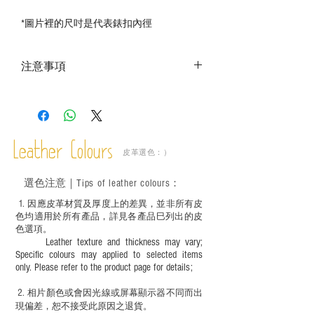
*
圖片裡的尺吋是代表錶扣內徑
注意事項
－ 相片顏色或有機會出現偏差，顏色請以
實物為準；
－ 此產品含有細小配件、尖銳物件，恕不
適合六歲以下兒童使用；六至十二歲兒童
Leather Colours
必須由成年人陪同下使用並應小心處理。
皮革選色：）
選色
注意｜
Tips of leather colours
：
1
. ​
因應皮革材質及厚度上的差異，並非所有皮
色均適用於所有產品，詳見各產品巳列出的皮
色選項。
Leather texture and thickness may vary;
Specific colours may applied to selected items
only. Please refer to the product page for details;
2.
​
相片顏色或
會因光線或屏幕顯示器不同而出
現
偏差，恕不接受此原因之退貨。