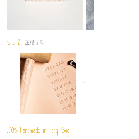
Font D
正楷字型
%
Handmade in Hong Kong
100