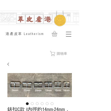
​港產皮革 Leatherism
購物車
錶扣C款 (內徑約14mm-24mm，