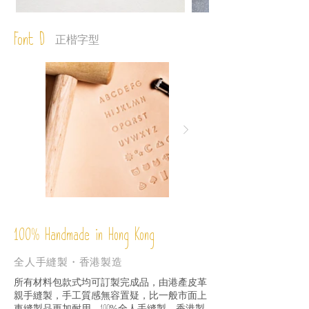
Font D
正楷字型
%
Handmade in Hong Kong
100
全人手縫製・香港製造
所有材料包款式均可訂製完成品，由港產皮革
親手縫製，手工質感無容置疑，比一般市面上
車縫製品更加耐用。
全人手縫製，香港製