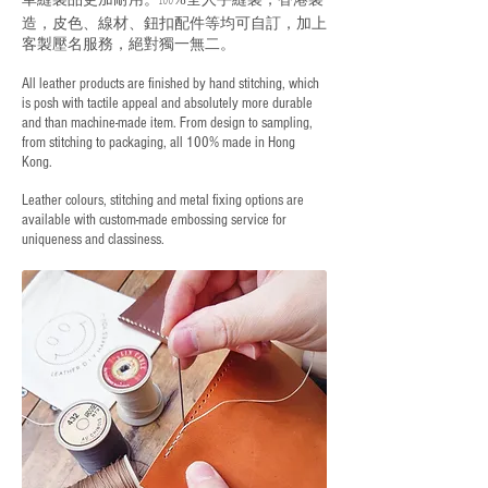
100%
造，皮色、線材、鈕扣配件等均可自訂，加上
客製壓名服務，絕對獨一無二。
All leather products are finished by hand stitching, which
is posh with tactile appeal and absolutely more durable
and than machine-made item. From design to sampling,
from stitching to packaging, all 100% made in Hong
Kong.
Leather colours, stitching and metal fixing options are
available with custom-made embossing service for
uniqueness and classiness.