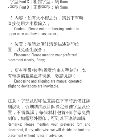
-- 字型 Font C｜粗體字型：約 6mm
-- 字型 Font D｜正楷字型：
約 5mm
3. 內容：如有大小楷之分，請於下單時
直接使用大小楷輸入；
​ Content: Please enter embossing content in
upper case and lower case order ;
4. 位置：敬請於備註清楚描述刻印位
置，以免產生誤會；
​ Placement: Please mention your preferred
placement clearly, if any;
5. 所有字母/數字/圖案均由人手刻印，如
有輕微偏差屬正常現象，敬請見諒 :)
​ Embossing and aligning are manual operated,
slighting deviations are inevitable.
注意：字型及壓印位置請在下單時於備註詳
細說明，否則將由設計師決定最佳字型及位
置，不得異議；每個材料包首4個字母免費
刻印，如需額外壓印，可到以下連結加購:
Remarks: Please mention your preferred font and
placement, if any; otherwise we will decide the font and
placement without notice in advance.