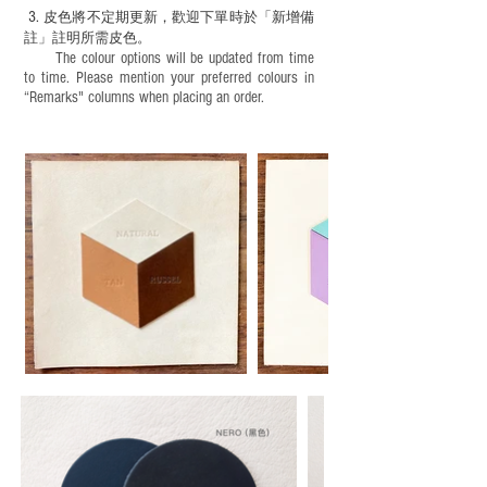
3.
皮色將不定期更新，歡迎下單時於「新增備
註」註明
所需皮色。
The colour options will be updated from time
to time. Please mention your preferred colours in
“Remarks" columns when placing an order.