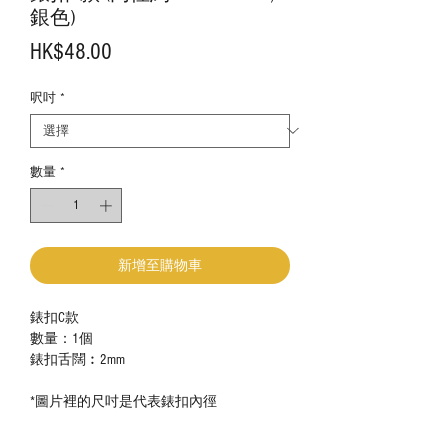
銀色)
價
HK$48.00
格
呎吋
*
數量
*
新增至購物車
錶扣C款
數量：1
個
錶扣舌闊︰2mm
*
圖片裡的尺吋是代表錶扣內徑