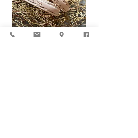
Ho-Ho-Sew DIY kit
裁好有孔立即縫：）
所有皮革材料巳剪裁好合適呎吋，為您精心開好
縫孔，內附針線及所需配件，方便客人縫製完
成，安坐家中DIY獨一無二的皮革製品。法斬縫
孔設計，按製品為您調較最合適縫孔角度，輕鬆
達致專業縫線效果！加上獨家「交叉孔」縫孔設
計（適用於部分款式），讓兩面縫線同時斜向美
觀！
材料包附有說明書或教學短片，讓您輕鬆按
步就班，親手完成卡片套、銀包、皮袋等，
實用又獨一無二的皮革用品。