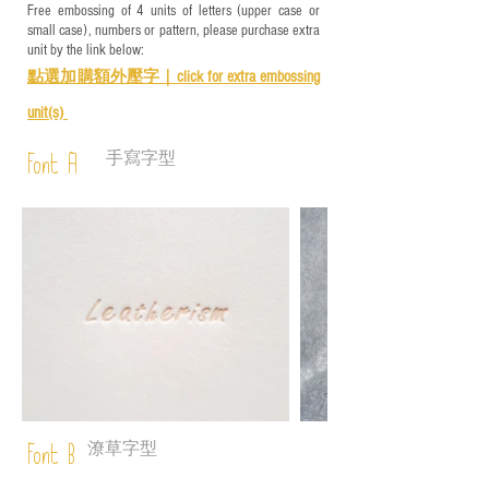
Free embossing of 4 units of letters (upper case or
small case), numbers or pattern, please purchase extra
unit by the link below:
點選加購額外壓字｜
click for e
xtra embossing
unit(s)
手寫字型
Font A
潦草字型
Font B