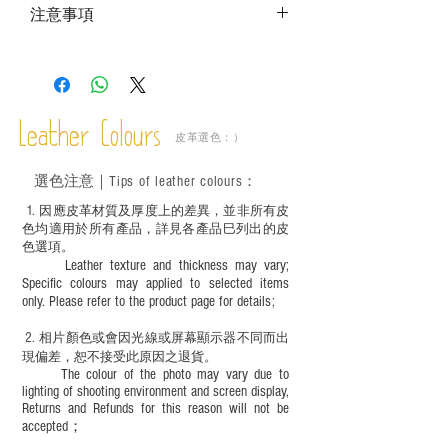
注意事項
－ 相片顏色或有機會出現偏差，顏色請以
實物為準；
－ 此產品含有細小配件、尖銳物件，恕不
適合六歲以下兒童使用；六至十二歲兒童
Leather Colours
必須由成年人陪同下使用並應小心處理。
皮革選色：）
選色
注意｜
Tips of leather colours
：
1
. ​
因應皮革材質及厚度上的差異，並非所有皮
色均適用於所有產品，詳見各產品巳列出的皮
色選項。
Leather texture and thickness may vary;
Specific colours may applied to selected items
only. Please refer to the product page for details;
2.
​
相片顏色或
會因光線或屏幕顯示器不同而出
現
偏差，恕不接受此原因之退貨。
The colour of the photo may vary due to
lighting of shooting environment and screen display,
Returns and Refunds for this reason will not be
accepted；