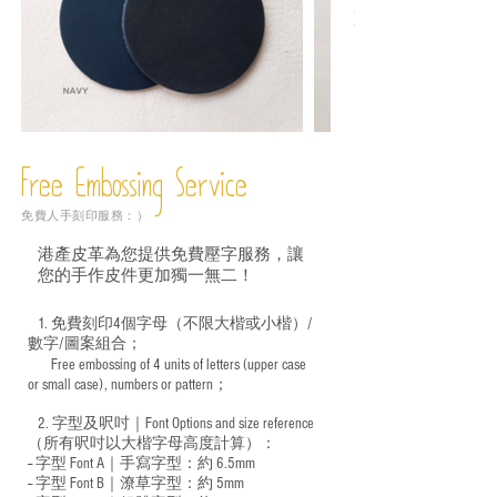
Free Embossing
Service
免費人手刻印服務：）
港產皮革為您提供免費壓字服務，讓
您的手作皮件更加獨一無二！
1. 免費刻印4個字母（不限大楷或小楷）/
數字/圖案組合；
Free embossing of 4 units of letters (upper case
​
or small case), numbers or pattern；
2. 字型及呎吋｜
Font Options and size reference
（所有呎吋以大楷字母高度計算）：
-- 字型 Font A｜手寫字型：約 6.5mm
-- 字型 Font B｜潦草字型：
約 5mm