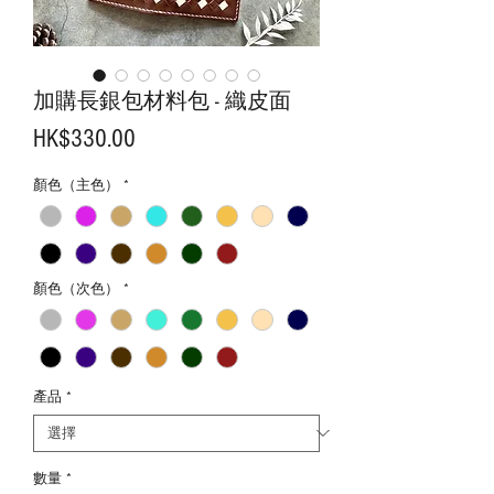
加購長銀包材料包 - 織皮面
價
HK$330.00
格
顏色（主色）
*
顏色（次色）
*
產品
*
數量
*