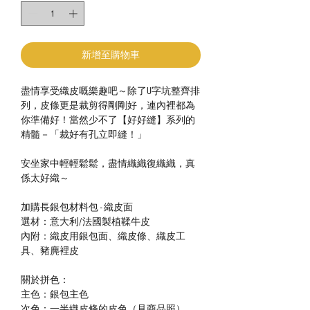
新增至購物車
盡情享受織皮嘅樂趣吧～除了U字坑整齊排
列，皮條更是裁剪得剛剛好，連內裡都為
你準備好！當然少不了【好好縫】系列的
精髓－「裁好有孔立即縫！」
安坐家中輕輕鬆鬆，盡情織織復織織，真
係太好織～
加購長銀包材料包 - 織皮面
選材：意大利/法國製植鞣牛皮
內附：織皮用銀包面、織皮條、織皮工
具、豬麂裡皮
關於拼色：
主色：銀包主色
次色：一半織皮條的皮色（見商品照）