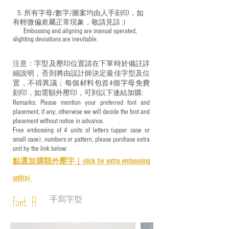
5. 所有字母/數字/圖案均由人手刻印，如
有輕微偏差屬正常現象，敬請見諒 :)
​ Embossing and aligning are manual operated,
slighting deviations are inevitable.
注意：字型及壓印位置請在下單時於備註詳
細說明，否則將由設計師決定最佳字型及位
置，不得異議；每個材料包首4個字母免費
刻印，如需額外壓印，可到以下連結加購:
Remarks: Please mention your preferred font and
placement, if any; otherwise we will decide the font and
placement without notice in advance.
Free embossing of 4 units of letters (upper case or
small case), numbers or pattern, please purchase extra
unit by the link below:
點選加購額外壓字｜
click for e
xtra embossing
unit(s)
手寫字型
Font A