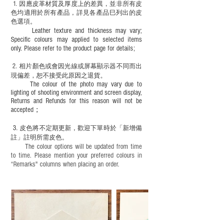
必須由成年人陪同下使用並應小心處理。
1
. ​
因應皮革材質及厚度上的差異，並非所有皮
色均適用於所有產品，詳見各產品巳列出的皮
色選項。
Leather texture and thickness may vary;
Specific colours may applied to selected items
only. Please refer to the product page for details;
2.
​
相片顏色或
會因光線或屏幕顯示器不同而出
現
偏差，恕不接受此原因之退貨。
The colour of the photo may vary due to
lighting of shooting environment and screen display,
Returns and Refunds for this reason will not be
accepted；
3.
皮色將不定期更新，歡迎下單時於「新增備
註」註明
所需皮色。
The colour options will be updated from time
to time. Please mention your preferred colours in
“Remarks" columns when placing an order.