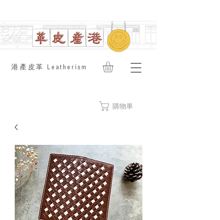
​港產皮革 Leatherism
購物車