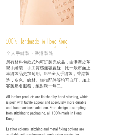
%
Handmade in Hong Kong
100
全人手縫製・香港製造
所有材料包款式均可訂製完成品，由港產皮革
親手縫製，手工質感無容置疑，比一般市面上
車縫製品更加耐用。
全人手縫製，香港製
100%
造，皮色、線材、鈕扣配件等均可自訂，加上
客製壓名服務，絕對獨一無二。
All leather products are finished by hand stitching, which
is posh with tactile appeal and absolutely more durable
and than machine-made item. From design to sampling,
from stitching to packaging, all 100% made in Hong
Kong.
Leather colours, stitching and metal fixing options are
available with custom-made embossing service for