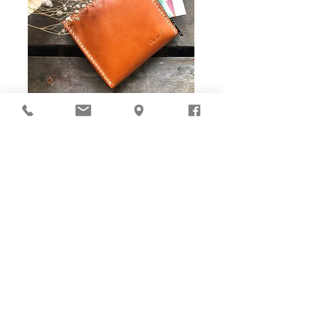
Ho-Ho-Sew DIY kit
裁好有孔立即縫：）