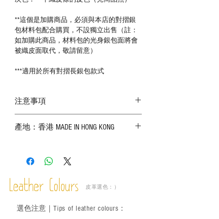
**這個是加購商品，必須與本店的對摺銀
包材料包配合購買，不設獨立出售（註：
如加購此商品，材料包的光身銀包面將會
被織皮面取代，敬請留意）
***適用於所有對摺長銀包款式
注意事項
－ 相片顏色或有機會出現偏差，顏色請以
產地：香港 MADE IN HONG KONG
實物為準；
－ 皮革為天然物料，出現生長紋路、蟲
斑、顏色不均等均屬正常現象；
－ 植鞣皮革容易受環境、使用程度等產生
不同的變化，為保持美觀及保養，建議完
成後定期在皮面塗上皮革專用清潔劑及貂
Leather Colours
皮革選色：）
鼠油等；
－ 此產品含有細小配件、尖銳物件，恕不
選色
注意｜
Tips of leather colours
：
適合六歲以下兒童使用；六至十二歲兒童