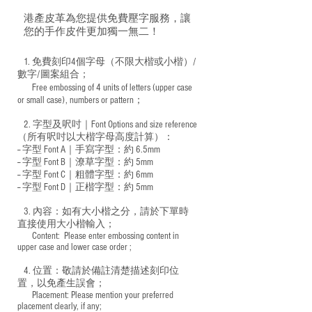
港產皮革為您提供免費壓字服務，讓
您的手作皮件更加獨一無二！
1. 免費刻印4個字母（不限大楷或小楷）/
數字/圖案組合；
Free embossing of 4 units of letters (upper case
​
or small case), numbers or pattern；
2. 字型及呎吋｜
Font Options and size reference
（所有呎吋以大楷字母高度計算）：
-- 字型 Font A｜手寫字型：約 6.5mm
-- 字型 Font B｜潦草字型：
約 5mm
-- 字型 Font C｜粗體字型：約 6mm
-- 字型 Font D｜正楷字型：
約 5mm
3. 內容：如有大小楷之分，請於下單時
直接使用大小楷輸入；
​ Content: Please enter embossing content in
upper case and lower case order ;
4. 位置：敬請於備註清楚描述刻印位
置，以免產生誤會；
​ Placement: Please mention your preferred
placement clearly, if any;