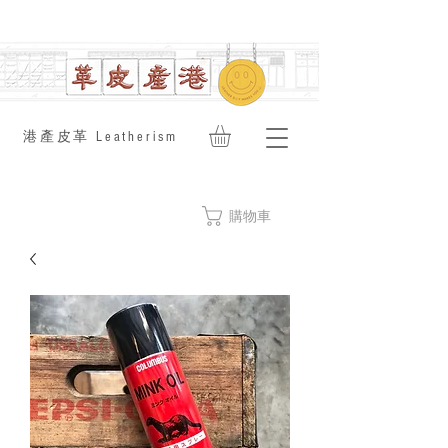
​港產皮革 Leatherism
購物車