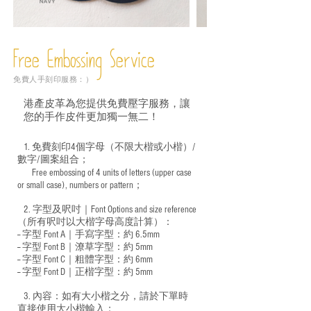
Free Embossing
Service
免費人手刻印服務：）
港產皮革為您提供免費壓字服務，讓
您的手作皮件更加獨一無二！
1. 免費刻印4個字母（不限大楷或小楷）/
數字/圖案組合；
Free embossing of 4 units of letters (upper case
​
or small case), numbers or pattern；
2. 字型及呎吋｜
Font Options and size reference
（所有呎吋以大楷字母高度計算）：
-- 字型 Font A｜手寫字型：約 6.5mm
-- 字型 Font B｜潦草字型：
約 5mm
-- 字型 Font C｜粗體字型：約 6mm
-- 字型 Font D｜正楷字型：
約 5mm
3. 內容：如有大小楷之分，請於下單時
直接使用大小楷輸入；