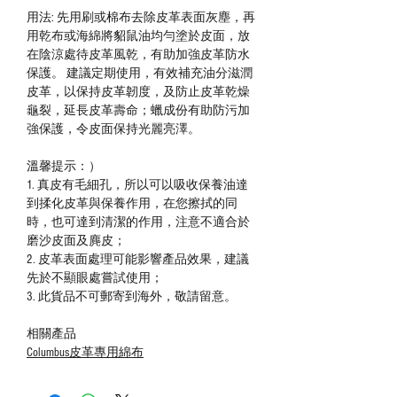
用法: 先用刷或棉布去除皮革表面灰塵，再
用乾布或海綿將貂鼠油均勻塗於皮面，放
在陰涼處待皮革風乾，有助加強皮革防水
保護。 建議定期使用，有效補充油分滋潤
皮革，以保持皮革韌度，及防止皮革乾燥
龜裂，延長皮革壽命；蠟成份有助防污加
強保護，令皮面保持光麗亮澤。
溫馨提示：）
1. 真皮有毛細孔，所以可以吸收保養油達
到揉化皮革與保養作用，在您擦拭的同
時，也可達到清潔的作用，注意不適合於
磨沙皮面及麂皮；
2. 皮革表面處理可能影響產品效果，建議
先於不顯眼處嘗試使用；
3. 此貨品不可郵寄到海外，敬請留意。
相關產品
Columbus皮革專用綿布