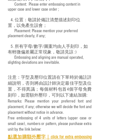
​ Content: Please enter embossing content in
upper case and lower case order ;
4. 位置：敬請於備註清楚描述刻印位
置，以免產生誤會；
​ Placement: Please mention your preferred
placement clearly, if any;
5. 所有字母/數字/圖案均由人手刻印，如
有輕微偏差屬正常現象，敬請見諒 :)
​ Embossing and aligning are manual operated,
slighting deviations are inevitable.
注意：字型及壓印位置請在下單時於備註詳
細說明，否則將由設計師決定最佳字型及位
置，不得異議；每個材料包首4個字母免費
刻印，如需額外壓印，可到以下連結加購:
Remarks: Please mention your preferred font and
placement, if any; otherwise we will decide the font and
placement without notice in advance.
Free embossing of 4 units of letters (upper case or
small case), numbers or pattern, please purchase extra
unit by the link below:
點選加購額外壓字｜
click for e
xtra embossing