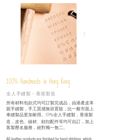
%
Handmade in Hong Kong
100
全人手縫製・香港製造
所有材料包款式均可訂製完成品，由港產皮革
親手縫製，手工質感無容置疑，比一般市面上
車縫製品更加耐用。
全人手縫製，香港製
100%
造，皮色、線材、鈕扣配件等均可自訂，加上
客製壓名服務，絕對獨一無二。
All leather products are finished by hand stitching, which